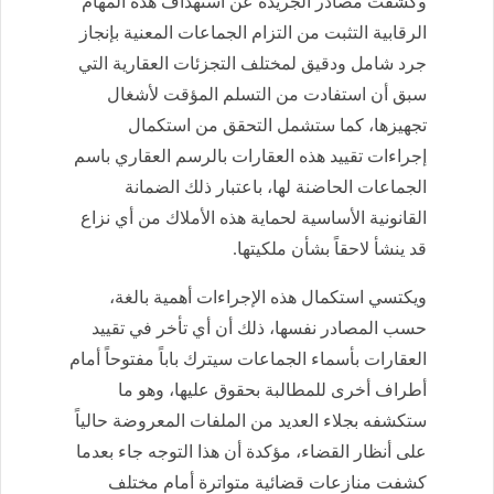
وكشفت مصادر الجريدة عن استهداف هذه المهام
الرقابية التثبت من التزام الجماعات المعنية بإنجاز
جرد شامل ودقيق لمختلف التجزئات العقارية التي
سبق أن استفادت من التسلم المؤقت لأشغال
تجهيزها، كما ستشمل التحقق من استكمال
إجراءات تقييد هذه العقارات بالرسم العقاري باسم
الجماعات الحاضنة لها، باعتبار ذلك الضمانة
القانونية الأساسية لحماية هذه الأملاك من أي نزاع
قد ينشأ لاحقاً بشأن ملكيتها.
ويكتسي استكمال هذه الإجراءات أهمية بالغة،
حسب المصادر نفسها، ذلك أن أي تأخر في تقييد
العقارات بأسماء الجماعات سيترك باباً مفتوحاً أمام
أطراف أخرى للمطالبة بحقوق عليها، وهو ما
ستكشفه بجلاء العديد من الملفات المعروضة حالياً
على أنظار القضاء، مؤكدة أن هذا التوجه جاء بعدما
كشفت منازعات قضائية متواترة أمام مختلف