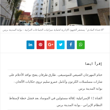
"الاعتداء المادي" يستنفر الجهود الإدارية لحماية ميزانيات الجماعات الترابية - بوابة المدينة برس
إقرأ ايضا
ختام المهرجان الصيفي للموسيقى.. طارق طرقان يفتح نوافذ الأحلام على
شارات مسلسلات الكرتون وأنامل عمرو سليم تروى حكايات الألحان -
بوابة المدينة برس
القناة 12 الإسرائيلية: إقالة مسئولين في الموساد بعد فشل خطة لإسقاط
النظام الإيراني - بوابة المدينة برس