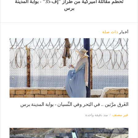
تحطم مقاتلة أميركية من طراز "إف-35" - بوابة المدينة
برس
أخبار
ذات صلة
الغَرق مرَّتين .. في البَحر وفي النِّسيان - بوابة المدينة برس
غير مصنف
منذ دقيقة واحدة