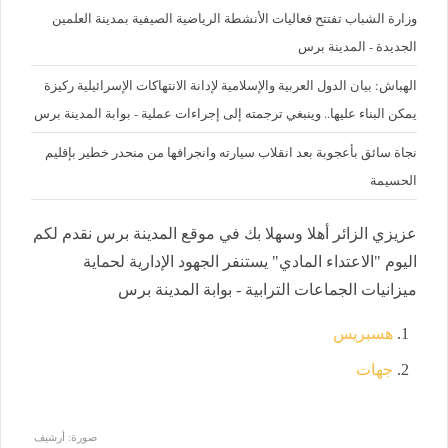
وزارة الشباب تفتتح فعاليات الأنشطة الرياضية الصيفية بمدينة العلمين
الجديدة - المدينة برس
الهباش: بيان الدول العربية والإسلامية لإدانة الانتهاكات الإسرائيلية ركيزة
يمكن البناء عليها.. وينبغي ترجمته إلى إجراءات عملية - بوابة المدينة برس
نجاة سائق بأعجوبة بعد انقلاب سيارته وانجرافها من منحدر خطير بإقليم
الحسيمة
عزيزي الزائر أهلا وسهلا بك في موقع المدينة برس نقدم لكم
اليوم "الاعتداء المادي" يستنفر الجهود الإدارية لحماية
ميزانيات الجماعات الترابية - بوابة المدينة برس
هسبريس
جهات
صورة: أرشيف