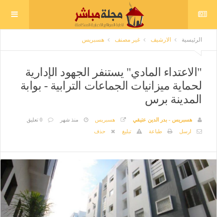
الرئيسية
الارشيف
غير مصنف
هسبريس
"الاعتداء المادي" يستنفر الجهود الإدارية
لحماية ميزانيات الجماعات الترابية - بوابة
المدينة برس
هسبريس - بدر الدين عتيقي
هسبريس
منذ شهر
0 تعليق
ارسل
طباعة
تبليغ
حذف