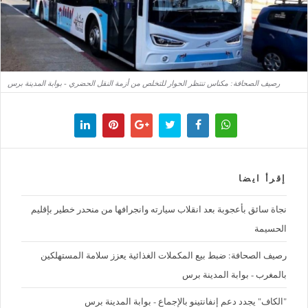
رصيف الصحافة: مكناس تنتظر الحوار للتخلص من أزمة النقل الحضري - بوابة المدينة برس
إقرأ ايضا
نجاة سائق بأعجوبة بعد انقلاب سيارته وانجرافها من منحدر خطير بإقليم
الحسيمة
رصيف الصحافة: ضبط بيع المكملات الغذائية يعزز سلامة المستهلكين
بالمغرب - بوابة المدينة برس
"الكاف" يجدد دعم إنفانتينو بالإجماع - بوابة المدينة برس