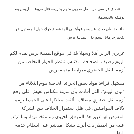
استنطاق فرنسي من أصل مغربي متهم بجريمة قتل مروعة بباريس بعد
توقيفه بالحسيمة
جاء بعد بيان صادر عن وجهاء وأهالي المدينة، شكوك حول المسئول عن
تفجير جرمانا السورية - المدينة برس
عزيزي الزائر أهلا وسهلا بك في موقع المدينة برس نقدم لكم
اليوم رصيف الصحافة: مكناس تنتظر الحوار للتخلص من
أزمة النقل الحضري - بوابة المدينة برس
مستهل قراءة مواد بعض الجرائد الخاصة بيوم الثلاثاء من
“بيان اليوم”، التي أفادت بأن مدينة مكناس تعيش على وقع
أزمة نقل حضري متفاقمة ألقت بظلالها على الحياة اليومية
لآلاف المواطنين، في ظل استمرار الخلاف بين الشركة
المفوض لها تدبير هذا المرفق الحيوي ومستخدميها، وما ترتب
عليه من اضطرابات أثرت بشكل مباشر على انتظام خدمة
النقل.