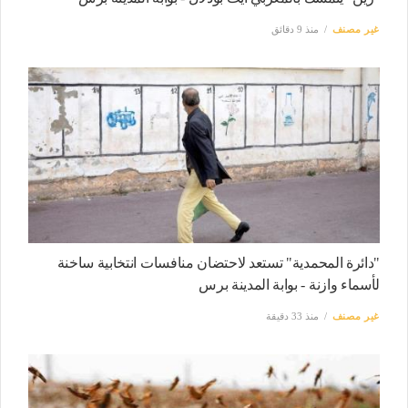
غير مصنف
منذ 9 دقائق
"دائرة المحمدية" تستعد لاحتضان منافسات انتخابية ساخنة
لأسماء وازنة - بوابة المدينة برس
غير مصنف
منذ 33 دقيقة