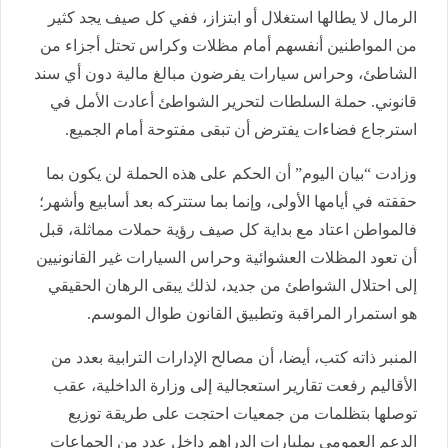
الرمال لا يطالها استغلال أو ابتزاز، ففي كل صيف يجد كثير
من المواطنين أنفسهم أمام مظلات وكراس تحتل أجزاء من
الشاطئ، وحراس سيارات يفرضون مبالغ مالية دون أي سند
قانوني. حملة السلطات لتحرير الشواطئ أعادت الأمل في
استرجاع فضاءات يفترض أن تبقى مفتوحة أمام الجميع.
وزادت “بيان اليوم” أن الحكم على هذه الحملة لن يكون بما
حققته في أيامها الأولى، وإنما بما ستتركه بعد أسابيع وأشهر؛
فالمواطن اعتاد مع بداية كل صيف رؤية حملات مماثلة، قبل
أن تعود المظلات العشوائية وحراس السيارات غير القانونيين
إلى احتلال الشواطئ من جديد، لذلك يبقى الرهان الحقيقي
هو استمرار المراقبة وتطبيق القانون طوال الموسم.
المنبر ذاته كتب، أيضا، أن مصالح الإدارات الترابية بعدد من
الأقاليم رفعت تقارير استعجالية إلى وزارة الداخلية، عقب
توصلها بتظلمات من جمعيات احتجت على طريقة توزيع
الدعم العمومي بمليارات الدراهم داخل عدد من الجماعات