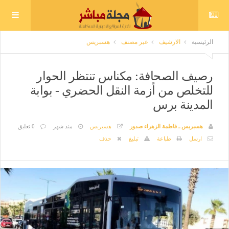
الرئيسية
الارشيف
غير مصنف
هسبريس
رصيف الصحافة: مكناس تنتظر الحوار
للتخلص من أزمة النقل الحضري - بوابة
المدينة برس
هسبريس ـ فاطمة الزهراء صدور
هسبريس
منذ شهر
0 تعليق
ارسل
طباعة
تبليغ
حذف