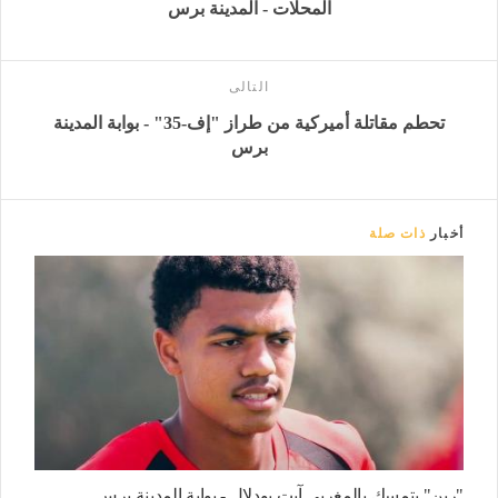
المحلات - المدينة برس
التالى
تحطم مقاتلة أميركية من طراز "إف-35" - بوابة المدينة
برس
أخبار
ذات صلة
"رين" يتمسك بالمغربي آيت بودلال - بوابة المدينة برس