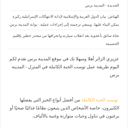
الجديدة - المدينة برس
الهباش: بيان الدول العربية والإسلامية لإدانة الانتهاكات الإسرائيلية ركيزة
يمكن البناء عليها.. وينبغي ترجمته إلى إجراءات عملية - بوابة المدينة برس
نجاة سائق بأعجوبة بعد انقلاب سيارته وانجرافها من منحدر خطير بإقليم
الحسيمة
عزيزي الزائر أهلا وسهلا بك في موقع المدينة برس نقدم لكم
اليوم طريقة عمل توست الحبة الكاملة في المنزل - المدينة
برس
توست الحبة الكاملة
من أفضل أنواع الخبز التي يفضلها
الكثيرون، خاصة الأشخاص الذين يتبعون نظامًا غذائيًا صحيًا أو
يرغبون في تناول وجبات متوازنة وغنية بالألياف.