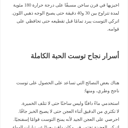
اخبزيها في فرن ساخن مسبقًا على درجة حرارة 180 مئوية
لمدة تتراوح بين 30 و40 دقيقة حتى يصبح الوجه ذهبي اللون.
اتركي التوست يبرد تمامًا قبل تقطيعه حتى تحافظي على
قوامه.
أسرار نجاح توست الحبة الكاملة
هناك بعض النصائح التي تساعد على الحصول على توست
ناجح وطري، ومنها:
استخدمي ماءً دافئًا وليس ساخنًا حتى لا تتلف الخميرة.
لا تكثري من الدقيق أثناء العجن حتى لا يصبح الخبز جافًا.
احرصي على العجن الجيد لأنه يمنح التوست قوامًا إسفنجيًا.
اتركي العجينة تختمر في مكان دافئ بعيدًا عن تيارات الهواء.