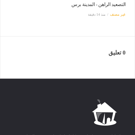
التصعيد الراهن - المدينة برس
غير مصنف
منذ 14 دقيقة
0 تعليق