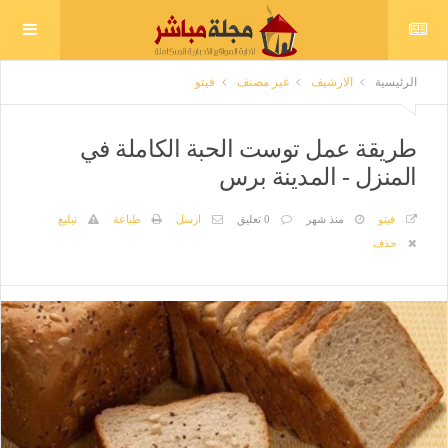
الرئيسية
الارشيف
غير مصنف
فيتو
طريقة عمل توست الحبة الكاملة في
المنزل - المدينة برس
فيتو
منذ شهر
0 تعليق
ارسل
طباعة
تبليغ
حذف