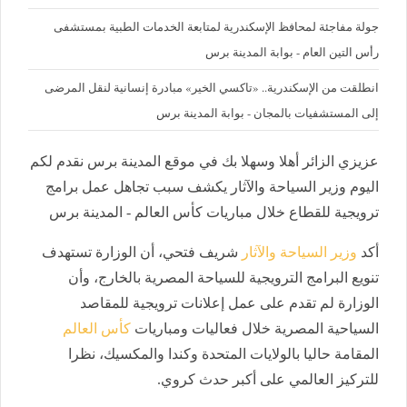
جولة مفاجئة لمحافظ الإسكندرية لمتابعة الخدمات الطبية بمستشفى
رأس التين العام - بوابة المدينة برس
انطلقت من الإسكندرية.. «تاكسي الخير» مبادرة إنسانية لنقل المرضى
إلى المستشفيات بالمجان - بوابة المدينة برس
عزيزي الزائر أهلا وسهلا بك في موقع المدينة برس نقدم لكم
اليوم وزير السياحة والآثار يكشف سبب تجاهل عمل برامج
ترويجية للقطاع خلال مباريات كأس العالم - المدينة برس
أكد
وزير السياحة والآثار
شريف فتحي، أن الوزارة تستهدف
تنويع البرامج الترويجية للسياحة المصرية بالخارج، وأن
الوزارة لم تقدم على عمل إعلانات ترويجية للمقاصد
السياحية المصرية خلال فعاليات ومباريات
كأس العالم
المقامة حاليا بالولايات المتحدة وكندا والمكسيك، نظرا
للتركيز العالمي على أكبر حدث كروي.