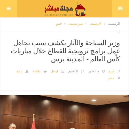
الرئيسية
الارشيف
غير مصنف
فيتو
وزير السياحة والآثار يكشف سبب تجاهل
عمل برامج ترويجية للقطاع خلال مباريات
كأس العالم - المدينة برس
فيتو
منذ شهر
0 تعليق
ارسل
طباعة
تبليغ
حذف