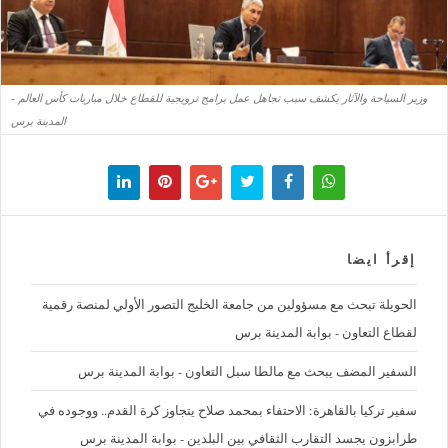
وزير السياحة والآثار يكشف سبب تجاهل عمل برامج ترويجية للقطاع خلال مباريات كأس العالم -
المدينة برس
إقرأ ايضا
الحويلة تبحث مع مسؤولين من جامعة الخليج التصور الأولي لمنصة رقمية
لقطاع التعاون - بوابة المدينة برس
السفير المضف يبحث مع مالطا سبل التعاون - بوابة المدينة برس
سفير تركيا بالقاهرة: الاحتفاء بمحمد صلاح يتجاوز كرة القدم.. ووجوده في
طرابزون يجسد التقارب الثقافي بين البلدين - بوابة المدينة برس