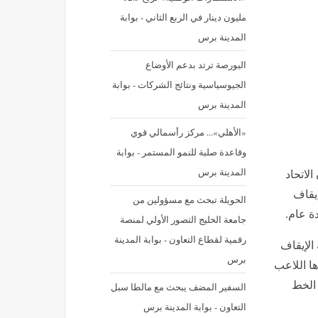
مليون دينار في الربع الثاني - بوابة
المدينة برس
البورصة ترتد بدعم الأوضاع
الجيوسياسية ونتائج الشركات - بوابة
المدينة برس
«الأهلي»... مركز رأسمالي قوي
وقاعدة صلبة للنمو المستمر - بوابة
المدينة برس
 الإثنين 06 يوليوز، أن الاتحاد
إيقاف
الحويلة تبحث مع مسؤولين من
ة عام.
جامعة الخليج التصور الأولي لمنصة
رقمية لقطاع التعاون - بوابة المدينة
الإيقاف
برس
ها اللاعب
 الخط
السفير المضف يبحث مع مالطا سبل
التعاون - بوابة المدينة برس