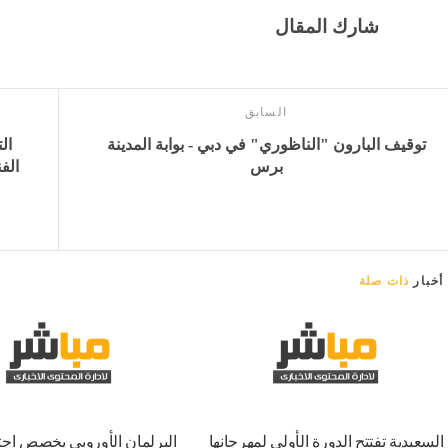
شارك المقال
السابق
توقيف البارون "الناظوري" في دبي - بوابة المدينة
ال
برس
الف
أخبار
ذات صلة
السعيدية تفتتح الدورة الأولى لمهرجانها
البرلمان الأوروبي يخصص اجت