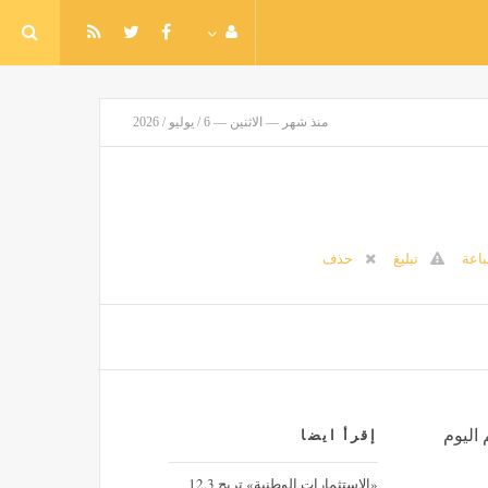
منذ شهر — الاثنين — 6 / يوليو / 2026
اعة
تبليغ
حذف
 اليوم
إقرأ ايضا
«الاستثمارات الوطنية» تربح 12.3