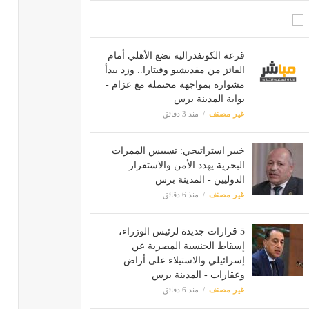
قرعة الكونفدرالية تضع الأهلي أمام
الفائز من مقديشيو وفيتارا.. وزد يبدأ
مشواره بمواجهة محتملة مع عزام -
بوابة المدينة برس
غير مصنف
منذ 3 دقائق
خبير استراتيجي: تسييس الممرات
البحرية يهدد الأمن والاستقرار
الدوليين - المدينة برس
غير مصنف
منذ 6 دقائق
5 قرارات جديدة لرئيس الوزراء،
إسقاط الجنسية المصرية عن
إسرائيلي والاستيلاء على أراض
وعقارات - المدينة برس
غير مصنف
منذ 6 دقائق