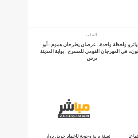
التالى
تياترو ولحظة واحدة.. عرضان يطرحان هموم «أبو
نون» في المهرجان القومي للمسرح - بوابة المدينة
برس
ماعا
تعبئة برية وجوية لإخماد حريق دوار