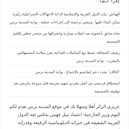
إقرأ ايضا
الهباش: بيان الدول العربية والإسلامية لإدانة الانتهاكات الإسرائيلية ركيزة
يمكن البناء عليها.. وينبغي ترجمته إلى إجراءات عملية - بوابة المدينة برس
نجاة سائق بأعجوبة بعد انقلاب سيارته وانجرافها من منحدر خطير بإقليم
الحسيمة
رصيف الصحافة: ضبط بيع المكملات الغذائية يعزز سلامة المستهلكين
بالمغرب - بوابة المدينة برس
"الكاف" يجدد دعم إنفانتينو بالإجماع - بوابة المدينة برس
استنطاق فرنسي من أصل مغربي متهم بجريمة قتل مروعة بباريس بعد
توقيفه بالحسيمة
عزيزي الزائر أهلا وسهلا بك في موقع المدينة برس نقدم لكم
اليوم وزير الخارجية: اعتماد نبيل فهمي يعكس ثقة الدول
العربية الشقيقة في خبراته الدبلوماسية الرفيعة وقدراته