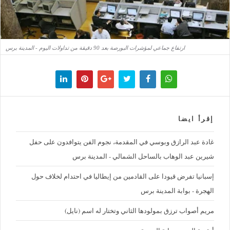
ارتفاع جماعي لمؤشرات البورصة بعد 90 دقيقة من تداولات اليوم - المدينة برس
إقرأ ايضا
غادة عبد الرازق وبوسي في المقدمة، نجوم الفن يتوافدون على حفل
شيرين عبد الوهاب بالساحل الشمالي - المدينة برس
إسبانيا تفرض قيودا على القادمين من إيطاليا في احتدام لخلاف حول
الهجرة - بوابة المدينة برس
مريم أصواب ترزق بمولودها الثاني وتختار له اسم (نايل)