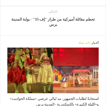
التالى
تحطم مقاتلة أميركية من طراز "إف-35" - بوابة المدينة
برس
أخبار
ذات صلة
استجابةً لطلبات الجمهور، مد ليالي عرضي «مملكة الحواديت»
و«الليلة الكبيرة» بالإسكندرية - المدينة برس