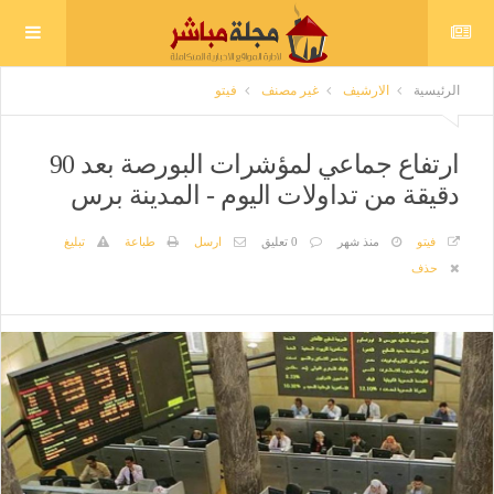
الرئيسية
الارشيف
غير مصنف
فيتو
ارتفاع جماعي لمؤشرات البورصة بعد 90
دقيقة من تداولات اليوم - المدينة برس
فيتو
منذ شهر
0 تعليق
ارسل
طباعة
تبليغ
حذف