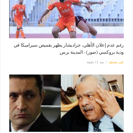
رغم عدم إعلان الأهلي، جراديشار يظهر بقميص سيراميكا في
ودية بروكسي (صور) - المدينة برس
غير مصنف
منذ 11 دقيقة