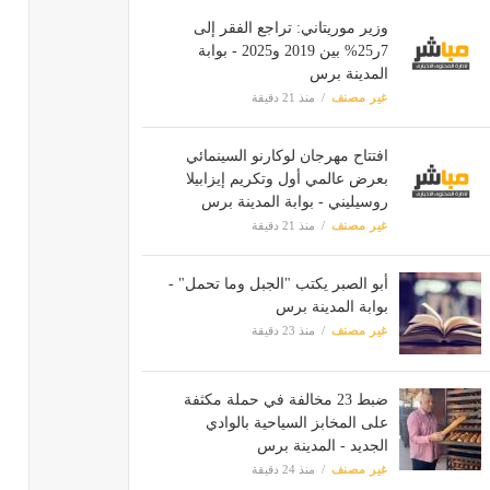
وزير موريتاني: تراجع الفقر إلى
7ر25% بين 2019 و2025 - بوابة
المدينة برس
غير مصنف
منذ 21 دقيقة
افتتاح مهرجان لوكارنو السينمائي
بعرض عالمي أول وتكريم إيزابيلا
روسيليني - بوابة المدينة برس
غير مصنف
منذ 21 دقيقة
أبو الصبر يكتب "الجبل وما تحمل" -
بوابة المدينة برس
غير مصنف
منذ 23 دقيقة
ضبط 23 مخالفة في حملة مكثفة
على المخابز السياحية بالوادي
الجديد - المدينة برس
غير مصنف
منذ 24 دقيقة