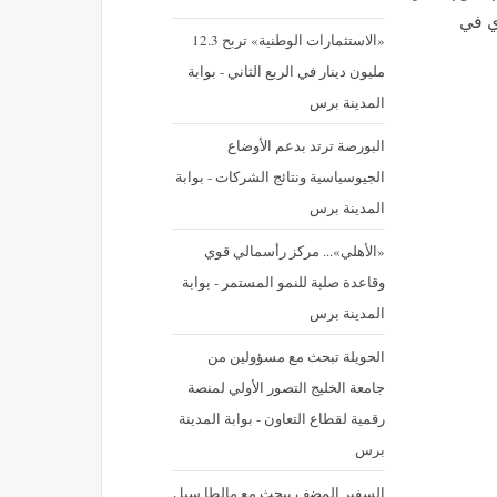
نيه المصري في
«الاستثمارات الوطنية» تربح 12.3
مليون دينار في الربع الثاني - بوابة
المدينة برس
البورصة ترتد بدعم الأوضاع
الجيوسياسية ونتائج الشركات - بوابة
المدينة برس
«الأهلي»... مركز رأسمالي قوي
وقاعدة صلبة للنمو المستمر - بوابة
المدينة برس
الحويلة تبحث مع مسؤولين من
جامعة الخليج التصور الأولي لمنصة
رقمية لقطاع التعاون - بوابة المدينة
برس
السفير المضف يبحث مع مالطا سبل