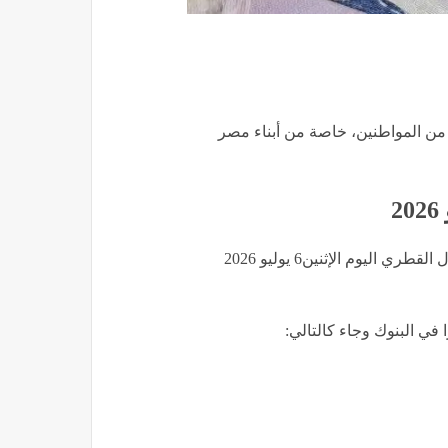
إثنين 6 يوليو 2026.. يهم الملايين من المواطنين، خاصة من أبناء مصر
وفي ذلك الصدد، يستعرض موقع الجريدة العقارية سعر الريال القطري اليوم الإثنين6 يوليو 2026