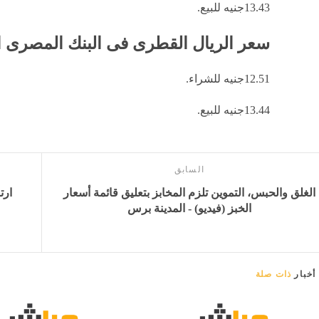
13.43جنيه للبيع.
سعر الريال القطرى فى البنك المصرى 
12.51جنيه للشراء.
13.44جنيه للبيع.
السابق
الغلق والحبس، التموين تلزم المخابز بتعليق قائمة أسعار
ارت
الخبز (فيديو) - المدينة برس
أخبار
ذات صلة