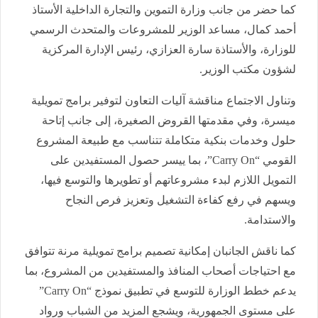
كما حضر من جانب وزارة التموين والتجارة الداخلية الأستاذ
أحمد كمال، مساعد الوزير للمشروعات والمتحدث الرسمي
للوزارة، والأستاذة سارة العزازي، رئيس الإدارة المركزية
لشؤون مكتب الوزير.
وتناول الاجتماع مناقشة آليات التعاون لتوفير برامج تمويلية
ميسرة، وفي مقدمتها القروض الصغيرة، إلى جانب إتاحة
حلول وخدمات بنكية متكاملة تتناسب مع طبيعة المشروع
القومي “Carry On”، بما ييسر حصول المستفيدين على
التمويل اللازم لبدء مشروعاتهم أو تطويرها والتوسع فيها،
ويسهم في رفع كفاءة التشغيل وتعزيز فرص النجاح
والاستدامة.
كما ناقش الجانبان إمكانية تصميم برامج تمويلية مرنة تتوافق
مع احتياجات أصحاب المنافذ والمستفيدين من المشروع، بما
يدعم خطط الوزارة للتوسع في تطبيق نموذج “Carry On”
على مستوى الجمهورية، ويشجع المزيد من الشباب ورواد