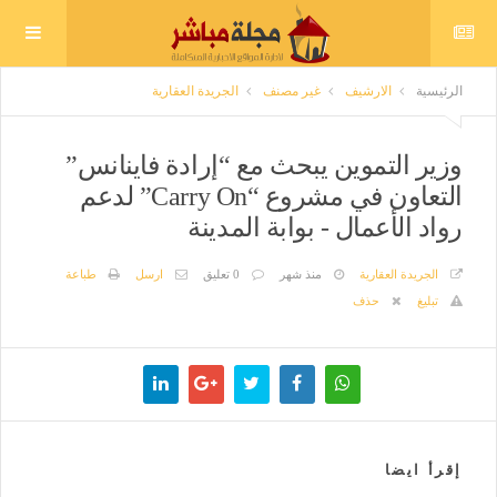
الرئيسية
الارشيف
غير مصنف
الجريدة العقارية
وزير التموين يبحث مع “إرادة فاينانس”
التعاون في مشروع “Carry On” لدعم
رواد الأعمال - بوابة المدينة
الجريدة العقارية
منذ شهر
0 تعليق
ارسل
طباعة
تبليغ
حذف
إقرأ ايضا