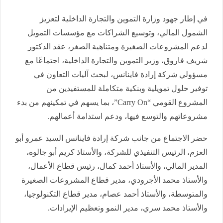
في إطار جهود وزارة التموين والتجارة الداخلية لتعزيز
الشمول المالي، وتوسيع الشراكات مع مؤسسات التمويل
لدعم المشروعات الصغيرة ومتناهية الصغر، عقد الدكتور
شريف فاروق، وزير التموين والتجارة الداخلية، اجتماعًا مع
مسؤولي شركة إرادة فاينانس، لبحث آليات التعاون في
توفير حلول تمويلية وبنكية متكاملة للمستفيدين من
المشروع القومي “Carry On”، بما يسهم في تمكينهم من بدء
مشروعاتهم والتوسع فيها، ودعم استدامة أعمالهم.
حضر الاجتماع من جانب شركة إرادة فاينانس السيد عمرو أبو
العزم، الرئيس التنفيذي للشركة، والأستاذ كريم أبو جالوه،
المدير المالي، والأستاذ أحمد كمال، رئيس قطاع الأعمال،
والأستاذ محمد الأجرودي، مدير قطاع المشروعات الصغيرة
والمتوسطة، والأستاذ أحمد عصام، مدير قطاع التكنولوجيا،
والأستاذ محمد سري، مدير النمو وتعظيم الإيرادات.