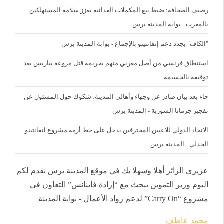
رصيف الصحافة: ضبط بيع المكملات الغذائية يعزز سلامة المستهلكين
بالمغرب - بوابة المدينة برس
"الكاف" يجدد دعم إنفانتينو بالإجماع - بوابة المدينة برس
استنطاق فرنسي من أصل مغربي متهم بجريمة قتل مروعة بباريس بعد
توقيفه بالحسيمة
جاء بعد بيان صادر عن وجهاء وأهالي المدينة، شكوك حول المسئول عن
تفجير جرمانا السورية - المدينة برس
الاتحاد الدولي للاعبين المحترفين يدخل على خط أزمة مشروع انفانتينو
الجدلي - المدينة برس
عزيزي الزائر أهلا وسهلا بك في موقع المدينة برس نقدم لكم
اليوم وزير التموين يبحث مع “إرادة فاينانس” التعاون في
مشروع “Carry On” لدعم رواد الأعمال - بوابة المدينة
محمد عاطف