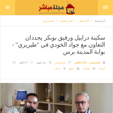
الرئيسية
الارشيف
غير مصنف
هسبريس
سكينة درابيل ورفيق بوبكر يجددان
التعاون مع جواد الخودي في "طيريري" -
بوابة المدينة برس
هسبريس - منال لطفي
هسبريس
منذ شهر
0 تعليق
ارسل
طباعة
تبليغ
حذف