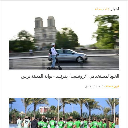
أخبار
ذات صلة
الخوذ لمستخدمي "تروتينيت" بفرنسا - بوابة المدينة برس
غير مصنف
منذ 7 دقائق