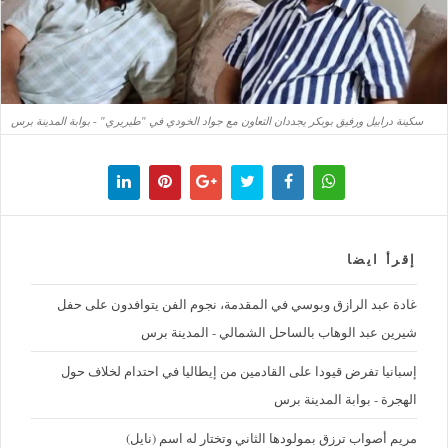
سكينة درابيل ورفيق بوبكر يجددان التعاون مع جواد الخودي في "طيريري" - بوابة المدينة برس
إقرأ ايضا
غادة عبد الرازق وبوسي في المقدمة، نجوم الفن يتوافدون على حفل
شيرين عبد الوهاب بالساحل الشمالي - المدينة برس
إسبانيا تفرض قيودا على القادمين من إيطاليا في احتدام لخلاف حول
الهجرة - بوابة المدينة برس
مريم أصواب ترزق بمولودها الثاني وتختار له اسم (نايل)