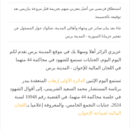
استنطاق فرنسي من أصل مغربي متهم بجريمة قتل مروعة بباريس بعد
توقيفه بالحسيمة
جاء بعد بيان صادر عن وجهاء وأهالي المدينة، شكوك حول المسئول عن
تفجير جرمانا السورية - المدينة برس
عزيزي الزائر أهلا وسهلا بك في موقع المدينة برس نقدم لكم
اليوم اليوم، الجنايات تستمع للشهود في محاكمة 44 متهما
في اللجان المالية للإخوان - المدينة برس
تستمع اليوم الإثنين
الدائرة الأولى إرهاب
المنعقدة ببدر
برئاسة المستشار محمد السعيد الشربينى، إلى أقوال الشهود
في جلسة محاكمة 44 متهما، في القضية رقم 10948 لسنة
2024، جنايات التجمع الخامس، والمعروفة إعلاميا بـ
اللجان
المالية لجماعة الإخوان
.