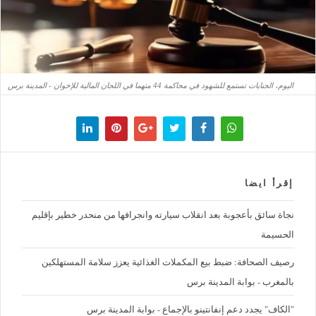
اليوم، الجنايات تستمع للشهود في محاكمة 44 متهما في اللجان المالية للإخوان - المدينة برس
إقرأ ايضا
نجاة سائق بأعجوبة بعد انقلاب سيارته وانجرافها من منحدر خطير بإقليم
الحسيمة
رصيف الصحافة: ضبط بيع المكملات الغذائية يعزز سلامة المستهلكين
بالمغرب - بوابة المدينة برس
"الكاف" يجدد دعم إنفانتينو بالإجماع - بوابة المدينة برس