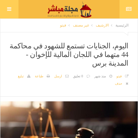
الرئيسية
الارشيف
غير مصنف
فيتو
اليوم، الجنايات تستمع للشهود في محاكمة
44 متهما في اللجان المالية للإخوان -
المدينة برس
فيتو
منذ شهر
0 تعليق
ارسل
طباعة
تبليغ
حذف