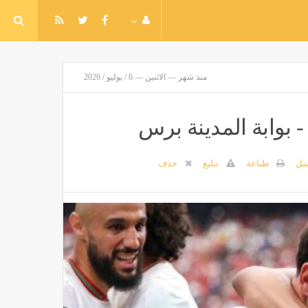
منذ شهر — الاثنين — 6 / يوليو / 2026
- بوابة المدينة برس
سل
طباعة
تبليغ
حذف