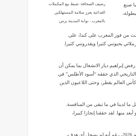
رصيف الصحافة: ضبط بيع المكملات
ما صنع
الغذائية يعزز سلامة المستهلكين
بطولة،
بالمغرب - بوابة المدينة برس
الث من فوز المغرب على كندا، على
ائي يحبونني كثيرا ويقدرونني كثيرا.
الأداء اللافت للأنظار الذي يقدمه في “مونديال 2026″، رفض إبراهيم دياز الانشغال بما يمكن أن
 التاريخي الذي حققه “أسود الأطلس” في
ُنجز في كأس العالم بقطر، وحتى اللاعبون الذين
ل ما لدينا في ما تبقى من المنافسة.
عد منها. لقد حققنا إنجازا كبيرا،
جدير بالذكر أن إبراهيم يقدم أداء جيدا في نهائيات كأس العالم 2026، رغم أنه لم يسجل أي هدف،