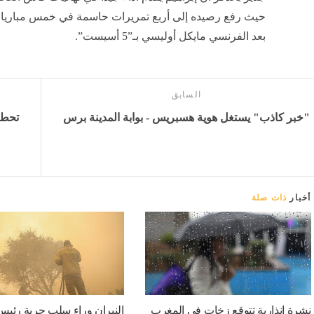
حيث رفع رصيده إلى أربع تمريرات حاسمة في خمس مباريات
بعد الفرنسي مايكل أوليسي بـ”5 أسيست”.
السابق
"خبر كاذب" يستغل هوية هسبريس - بوابة المدينة برس
أخبار
ذات صلة
نشرة إنذارية تتوقع زخات في المغرب
النيران وراء سلب حرية رئيس 