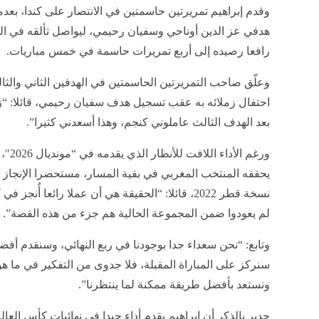
وقدم إبراهيم تمريرتين حاسمتين في الانتصار على كندا، بعد
هدفي عز الدين أوناحي وسفيان رحيمي، ليواصل تألقه في ال
رافعا رصيده إلى أربع تمريرات حاسمة في خمس مباريات.
وعلّق صاحب التمريرتين الحاسمتين في الهدفين الثاني والث
احتفال زملائه به عقب تسجيل هدف سفيان رحيمي، قائلا: “زمل
بعد الهدف الثالث عاملوني كنجم، وهذا أسعدني كثيرا”.
ورغم 
يحققه المنتخب المغربي في بقية المسار، مستحضرا الإنجاز
نسخة قطر 2022، قائلا: “الحقيقة هي أن عملا رائعا أ
لم يعودوا ضمن المجموعة الحالية هم جزء من هذه القصة”.
وتابع: “نحن سعداء جدا بوجودنا في ربع النهائي، وسنقدم أفض
سنركز على المباراة المقبلة، فلا جدوى من التفكير في ما هو أب
ونستعد بأفضل طريقة ممكنة لما ينتظرنا”.