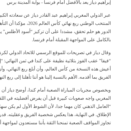
إبراهيم دياز يعد بالأفضل أمام فرنسا - بوابة المدينة برس
عبر الدولي المغربي إبراهيم عبد القادر دياز عن سعادته الكبي
المنتخب الوطني ربع نهائي كأس العالم 2026
الدور هو حلم تحقق، مشددا على أن تركيز “أسود الأطلس” 
بالكامل على المواجهة المقبلة أمام فرنسا.
وقال دياز في تصريحات للموقع الرسمي للاتحاد الدولي لكرة
“فيفا” عقب الفوز بثلاثية نظيفة على كندا في ثمن النهائي: “إ
أعيش هذه النسخة من كأس العالم، وأن أبلغ ربع النهائي، وأ
الفريق بما أقدمه. الأهم بالنسبة إلينا هو أننا تأهلنا إلى ربع النه
وبخصوص مجريات المباراة الصعبة أمام كندا، أوضح دياز أن 
المغربي واجه صعوبات كبيرة قبل أن يفرض أفضليته في اللقاء
“العامل الذهني كان مهما جدا، لأن الشوط الأول لم يكن سهل
الإطلاق. في النهاية، هذا يعكس شخصية الفريق وعقليته. قدر
تجاوز المواقف الصعبة تمنحنا الثقة بأننا مستعدون لمواجهة 