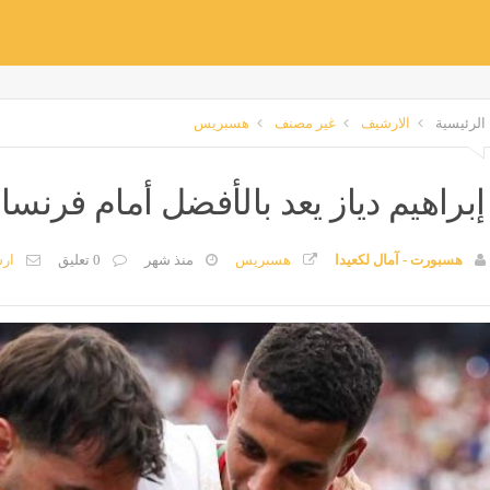
الرئيسية
الارشيف
غير مصنف
هسبريس
إبراهيم دياز يعد بالأفضل أمام فرنسا 
هسبورت - آمال لكعيدا
هسبريس
منذ شهر
0 تعليق
ار