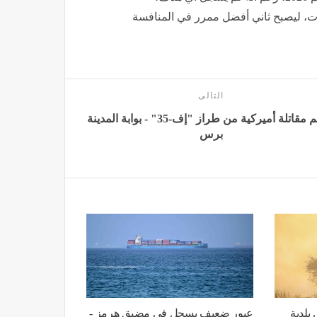
، ليصبح ثاني أفضل ممرر في المنافسة
التالى
تحطم مقاتلة أميركية من طراز "إف-35" - بوابة المدينة
برس
بلدية
عبور ضعيف يسجل في مضيق هرمز -