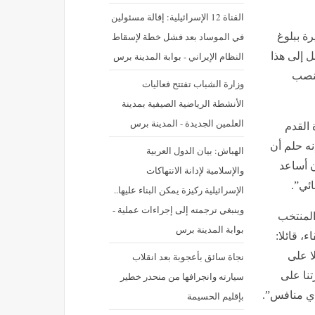
القناة 12 الإسرائيلية: إقالة مسئولين
في الموساد بعد فشل خطة لإسقاط
رة ببلوغ
النظام الإيراني - بوابة المدينة برس
، مؤكدا أن التأهل إلى هذا
ينصب
وزارة الشباب تفتتح فعاليات
الأنشطة الرياضية الصيفية بمدينة
العلمين الجديدة - المدينة برس
 القدم
نه حلم أن
الهباش: بيان الدول العربية
ن أساعد
والإسلامية لإدانة الانتهاكات
ائي”.
الإسرائيلية ركيزة يمكن البناء عليها..
وينبغي ترجمته إلى إجراءات عملية -
المنتخب
بوابة المدينة برس
، قائلا:
ا على
نجاة سائق بأعجوبة بعد انقلاب
تنا على
سيارته وانجرافها من منحدر خطير
أي منافس”.
بإقليم الحسيمة