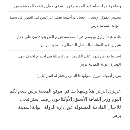
وصلة رقص لحسام عبد المجيد وعروسته في حفل زفافه - المدينة برس
مجلس حقوق الإنسان: حسابات أجنبية تضلل الراغبين في العبور إلى سبتة
- بوابة المدينة برس
غادة عبد الرازق وبوسي في المقدمة، نجوم الفن يتوافدون على حفل
شيرين عبد الوهاب بالساحل الشمالي - المدينة برس
إسبانيا تفرض قيودا على القادمين من إيطاليا في احتدام لخلاف حول
الهجرة - بوابة المدينة برس
مريم أصواب ترزق بمولودها الثاني وتختار له اسم (نايل)
عزيزي الزائر أهلا وسهلا بك في موقع المدينة برس نقدم لكم
اليوم وزير الثقافة الأسبق: الأوكتاجون رصيد استراتيجي
للأجيال القادمة المسئولة عن إدارة الدولة - بوابة المدينة
برس