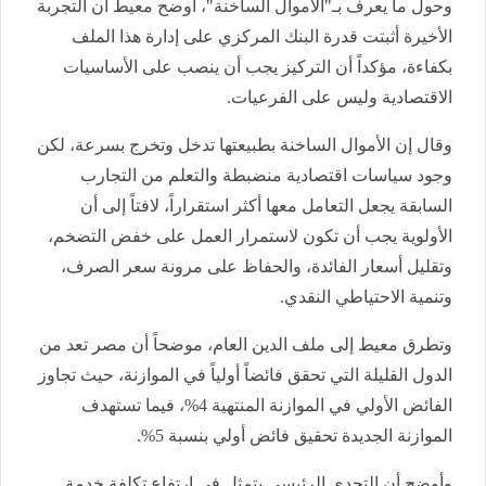
وحول ما يعرف بـ"الأموال الساخنة"، أوضح معيط أن التجربة
الأخيرة أثبتت قدرة البنك المركزي على إدارة هذا الملف
بكفاءة، مؤكداً أن التركيز يجب أن ينصب على الأساسيات
الاقتصادية وليس على الفرعيات.
وقال إن الأموال الساخنة بطبيعتها تدخل وتخرج بسرعة، لكن
وجود سياسات اقتصادية منضبطة والتعلم من التجارب
السابقة يجعل التعامل معها أكثر استقراراً، لافتاً إلى أن
الأولوية يجب أن تكون لاستمرار العمل على خفض التضخم،
وتقليل أسعار الفائدة، والحفاظ على مرونة سعر الصرف،
وتنمية الاحتياطي النقدي.
وتطرق معيط إلى ملف الدين العام، موضحاً أن مصر تعد من
الدول القليلة التي تحقق فائضاً أولياً في الموازنة، حيث تجاوز
الفائض الأولي في الموازنة المنتهية 4%، فيما تستهدف
الموازنة الجديدة تحقيق فائض أولي بنسبة 5%.
وأوضح أن التحدي الرئيسي يتمثل في ارتفاع تكلفة خدمة