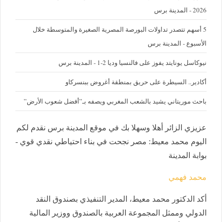
2026 - المدينة برس
5 أسهم تتصدر تداولات البورصة المصرية الصغيرة والمتوسطة خلال
الأسبوع - المدينة برس
نيوكاسل يونايتد يفوز على فالنسيا وديا 2-1 - المدينة برس
أكادير.. السيطرة على حريق بمنطقة أغروض ببنسركاو
باحث موريتاني يشيد بالشعب المغربي ويصفه بـ”أفضل شعوب الأرض”
عزيزي الزائر أهلا وسهلا بك في موقع المدينة برس نقدم لكم
اليوم محمد معيط: مصر نجحت في بناء احتياطي نقدي قوي -
بوابة المدينة
محمد فهمي
أكد الدكتور محمد معيط، المدير التنفيذي بصندوق النقد
الدولي وممثل المجموعة العربية بالصندوق ووزير المالية