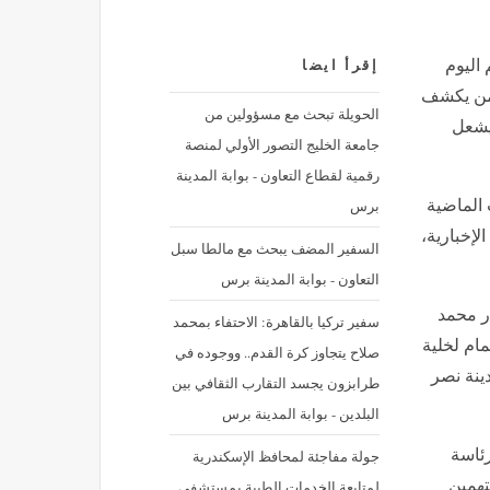
 اليوم
إقرأ ايضا
لأمن يكشف
الحويلة تبحث مع مسؤولين من
 يشعل
جامعة الخليج التصور الأولي لمنصة
رقمية لقطاع التعاون - بوابة المدينة
برس
الماضية
لإخبارية،
السفير المضف يبحث مع مالطا سبل
التعاون - بوابة المدينة برس
ار محمد
سفير تركيا بالقاهرة: الاحتفاء بمحمد
ما بتهمة الانضمام لخلية
صلاح يتجاوز كرة القدم.. ووجوده في
لسنة 2025، جنايات مدينة نصر
طرابزون يجسد التقارب الثقافي بين
البلدين - بوابة المدينة برس
رئاسة
جولة مفاجئة لمحافظ الإسكندرية
لسعيد الشربيني، حكمًا قضائيًا بمعاقبة 6 متهمين
لمتابعة الخدمات الطبية بمستشفى