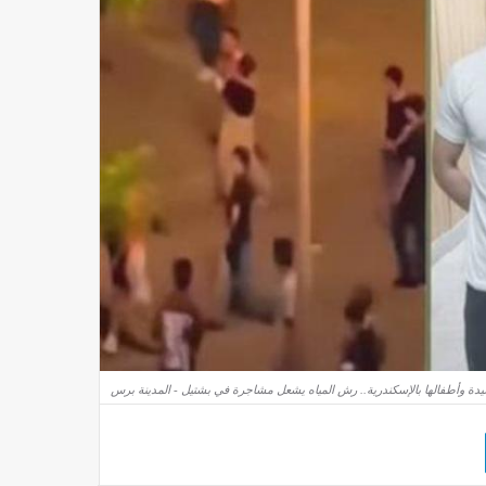
سيدة وأطفالها بالإسكندرية.. رش المياه يشعل مشاجرة في بشتيل - المدينة برس