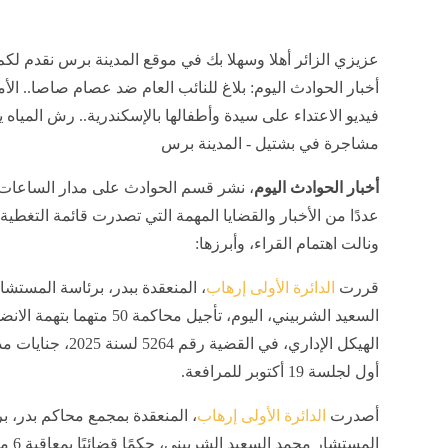
عزيزي الزائر أهلا وسهلا بك في موقع المدينة برس نقدم لكم
أخبار الحوادث اليوم: بلاغ للنائب العام ضد عصام صاصا.. ا
فيديو الاعتداء على سيدة وأطفالها بالإسكندرية.. رش المياه
مشاجرة في بشتيل - المدينة برس
أخبار الحوادث اليوم
، نشر قسم الحوادث على مدار الساعات 
عددًا من الأخبار والقضايا المهمة التي تصدرت قائمة التغطية ا
ونالت اهتمام القراء، وأبرزها:
قررت
الدائرة الأولى إرهاب
، المنعقدة ببدر، برئاسة المستش
السعيد الشربيني، اليوم، تأجيل محاكمة 50 مته
الهيكل الإداري، في القضية رقم 5264 
أول لجلسة 19 أكتوبر للمرافعة.
أصدرت
الدائرة الأولى إرهاب
، المنعقدة بمجمع محاكم بدر، ب
المستشار محمد ا