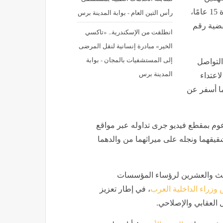
بالسجن المؤبد، ومعاقبة متهمين آخرين بالسجن المشدد لمدة 15 عامًا،
رأس التين العام - بوابة المدينة برس
قضية رقم
انطلقت من الإسكندرية.. «تاكسي
الخير» مبادرة إنسانية لنقل المرضى
إلى المستشفيات بالمجان - بوابة
لتواصل
المدينة برس
اعتداء
ما أسفر عن
م بمقطع فيديو جرى تداوله عبر مواقع
قيقهما ونجله على ميراثهما من والدهما
الث والعشرين لرؤساء المؤسسات
وزراء الداخلية العرب
، في إطار تعزيز
العقابي والإصلاحي.