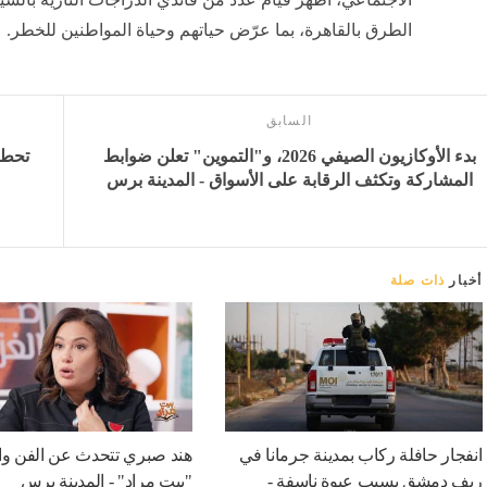
الطرق بالقاهرة، بما عرّض حياتهم وحياة المواطنين للخطر.
السابق
بدء الأوكازيون الصيفي 2026، و"التموين" تعلن ضوابط
المشاركة وتكثف الرقابة على الأسواق - المدينة برس
أخبار
ذات صلة
انفجار حافلة ركاب بمدينة جرمانا في
هند صبري تتحدث عن الفن وا
ريف دمشق بسبب عبوة ناسفة -
"بيت مراد" - المدينة برس