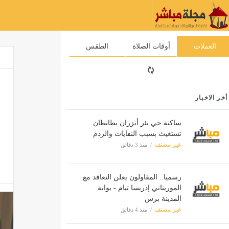
العملات
أوقات الصلاة
الطقس
أخر الاخبار
ساكنة حي بئر أنزران بطانطان
تستغيث بسبب النفايات والردم
غير مصنف
منذ 3 دقائق
رسميا.. المقاولون يعلن التعاقد مع
الموريتاني إدريسا تيام - بوابة
المدينة برس
غير مصنف
منذ 4 دقائق