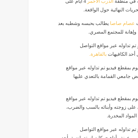
قه في منطقة
الدرب الأحمر
4 أيام على
يات النهائية حول الواقعة.
ت
عصام صاصا
يطالب بحبسه وشطبه بعد
 وإهانة للمجتمع المصري.
م تداوله عبر مواقع التواصل
أحد الكافيهات
بالقاهرة.
 بمقطع فيديو تم تداوله عبر مواقع
 جامعي القمامة بالتعدي عليها
 بمقطع فيديو تم تداوله عبر مواقع
 على زوجته وأبنائه بالسب والضرب،
المواد المخدرة.
م تداوله عبر مواقع التواصل
ير برعونة وأداء حركات استعراضية بأحد