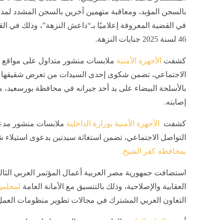
في القضية المعروفة إعلاميًا بـ“داعش النزهة”، وذلك في ال
46 لسنة 2025 جنايات النزهة.
كشفت
الأجهزة الأمنية
ملابسات منشور متداول على مواقع ا
الاجتماعي، تضمن شكوى إحدى السيدات من تعرض شقيقها ل
بالأسلحة البيضاء على يد أحد جيرانه في محافظة بورسعيد، 
إصابته.
كشفت
الأجهزة الأمنية بوزارة الداخلية
ملابسات منشور مدعو
التواصل الاجتماعي، تضمن استغاثة سيدتين بدعوى استيلاء ش
بمحافظة كفر الشيخ.
استضافت جمهورية مصر العربية أعمال المؤتمر العربي الث
العقابية والإصلاحية، وذلك بالتنسيق مع الأمانة العامة
لمجلس 
التعاون العربي المشترك في مجالات تطوير منظومات العمل 