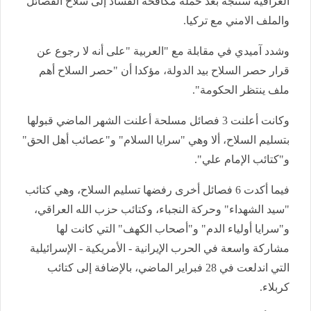
العراقية ستتجه بعد حملة مكافحة الفساد إلى سلاح الفصائل
والملف الامني مع تركيا.
وشدد آميدي في مقابلة مع "العربية "على أنه لا رجوع عن
قرار حصر السلاح بيد الدولة، مؤكدا أن "حصر السلاح أهم
ملف ينتظر الحكومة".
وكانت أعلنت 3 فصائل مسلحة أعلنت الشهر الماضي قبولها
بتسليم السلاح، ألا وهي "سرايا السلام" و"عصائب أهل الحق"
و"كتائب الإمام علي".
فيما أكدت 6 فصائل أخرى رفضها تسليم السلاح، وهي كتائب
"سيد الشهداء" وحركة النجباء، وكتائب حزب الله العراقي،
و"سرايا أولياء الدم" و"أصحاب الكهف" التي كانت لها
مشاركة واسعة في الحرب الإيرانية - الأمريكية - الإسرائيلية
التي اندلعت في 28 فبراير الماضي، بالإضافة إلى كتائب
كربلاء.