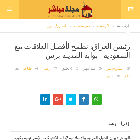
الرئيسية
الارشيف
غير مصنف
الشروق نيوز
رئيس العراق: نطمح لأفضل العلاقات مع
السعودية - بوابة المدينة برس
الشروق نيوز
منذ شهر
0 تعليق
ارسل
طباعة
تبليغ
حذف
إقرأ ايضا
الهباش: بيان الدول العربية والإسلامية لإدانة الانتهاكات الإسرائيلية ركيزة