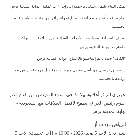
يمكن البناء عليها.. وينبغي ترجمته إلى إجراءات عملية - بوابة المدينة برس
نجاة سائق بأعجوبة بعد انقلاب سيارته وانجرافها من منحدر خطير بإقليم
الحسيمة
رصيف الصحافة: ضبط بيع المكملات الغذائية يعزز سلامة المستهلكين
بالمغرب - بوابة المدينة برس
"الكاف" يجدد دعم إنفانتينو بالإجماع - بوابة المدينة برس
استنطاق فرنسي من أصل مغربي متهم بجريمة قتل مروعة بباريس بعد
توقيفه بالحسيمة
عزيزي الزائر أهلا وسهلا بك في موقع المدينة برس نقدم لكم
اليوم رئيس العراق: نطمح لأفضل العلاقات مع السعودية -
بوابة المدينة برس
الرياض - (د ب أ)
نشر في: الأحد 5 يوليه 2026 - 10:00 م | آخر تحديث: الأحد 5