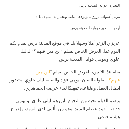
الهجرة - بوابة المدينة برس
مريم أصواب ترزق بمولودها الثاني وتختار له اسم (نايل)
أيقونة الصبر - بوابة المدينة برس
عزيزي الزائر أهلا وسهلا بك في موقع المدينة برس نقدم لكم
اليوم غدا، العرض الخاص لفيلم "ابن مين فيهم؟" لـ ليلى
علوي وبيومي فؤاد - المدينة برس
يقام غدًا الاثنين، العرض الخاص لفيلم "
ابن مين
فيهم؟
" بطولة الفنان بيومي فؤاد والفنانة ليلى علوي، بحضور
أبطال العمل وصُناعه، تمهيدًا لبدء عرضه الجماهيري.
ويضم الفيلم نخبة من النجوم، أبرزهم ليلى علوي، وبيومي
فؤاد، وأحمد عصام السيد، وهو من تأليف لؤي السيد، وإخراج
هشام فتحي.