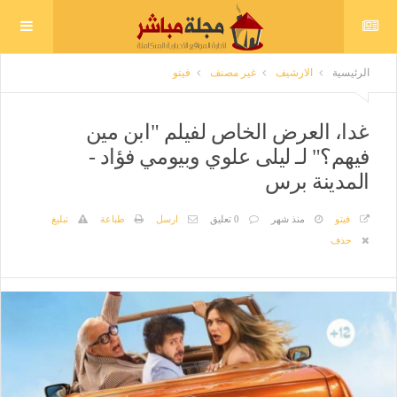
الرئيسية
الارشيف
غير مصنف
فيتو
غدا، العرض الخاص لفيلم "ابن مين
فيهم؟" لـ ليلى علوي وبيومي فؤاد -
المدينة برس
فيتو
منذ شهر
0 تعليق
ارسل
طباعة
تبليغ
حذف