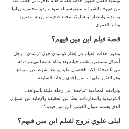
ويشهد العمل ظهورًا خاصًا للفنانة هالة فاخر، إلى جانب عدد
من ضيوف الشرف، منهم شيماء سيف، ودينا محسن، ورانيا
يوسف، وانتصار، بمشاركة محمد طعيمة، وزينة منصور،
وداليا العمري.
قصة فيلم ابن مين فيهم؟
وتدور أحداث الفيلم في إطار كوميدي حول "رشدي"، رجل
أعمال مستهتر، تنقلب حياته بعد وفاة عمته التي تترك له
ميراثًا ضخمًا، لكن الحصول عليه يرتبط بشرط غير متوقع،
وهو العثور على ابنه من إحدى زيجاته السابقة.
وترافقه المحامية "ماجدة" في رحلة مليئة بالمواقف
الكوميدية والمفارقات، بحثًا عن الحقيقة والإجابة عن السؤال
الذي يحمله عنوان الفيلم: "ابن مين فيهم؟".
ليلى علوي تروج لفيلم ابن مين فيهم؟