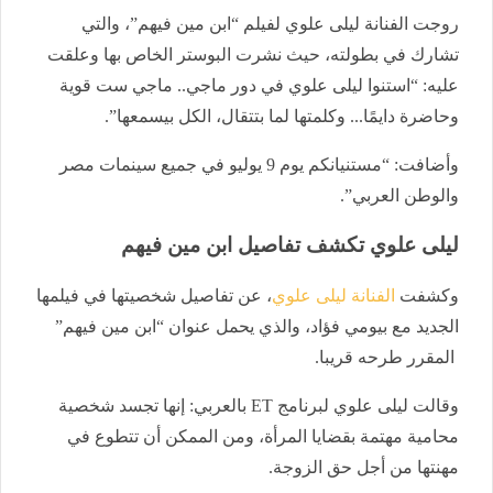
روجت الفنانة ليلى علوي لفيلم “ابن مين فيهم”، والتي
تشارك في بطولته، حيث نشرت البوستر الخاص بها وعلقت
عليه: “استنوا ليلى علوي في دور ماجي.. ماجي ست قوية
وحاضرة دايمًا... وكلمتها لما بتتقال، الكل بيسمعها”.
وأضافت: “مستنيانكم يوم 9 يوليو في جميع سينمات مصر
والوطن العربي”.
ليلى علوي تكشف تفاصيل ابن مين فيهم
وكشفت
الفنانة ليلى علوي
، عن تفاصيل شخصيتها في فيلمها
الجديد مع بيومي فؤاد، والذي يحمل عنوان “ابن مين فيهم”
المقرر طرحه قريبا.
وقالت ليلى علوي لبرنامج ET بالعربي: إنها تجسد شخصية
محامية مهتمة بقضايا المرأة، ومن الممكن أن تتطوع في
مهنتها من أجل حق الزوجة.