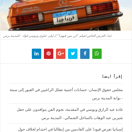
غدا، العرض الخاص لفيلم "ابن مين فيهم؟" لـ ليلى علوي وبيومي فؤاد - المدينة برس
إقرأ ايضا
مجلس حقوق الإنسان: حسابات أجنبية تضلل الراغبين في العبور إلى سبتة
- بوابة المدينة برس
غادة عبد الرازق وبوسي في المقدمة، نجوم الفن يتوافدون على حفل
شيرين عبد الوهاب بالساحل الشمالي - المدينة برس
إسبانيا تفرض قيودا على القادمين من إيطاليا في احتدام لخلاف حول