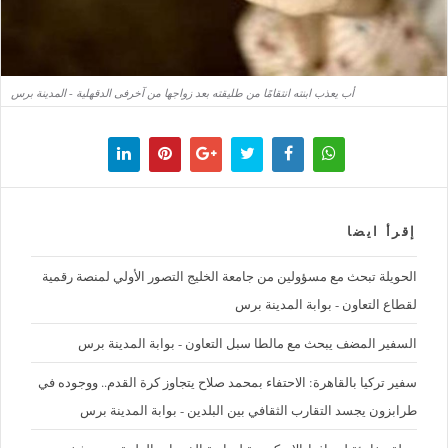
أب يعذب ابنته انتقامًا من طليقته بعد زواجها من آخرفى الدقهلية - المدينة برس
إقرأ ايضا
الحويلة تبحث مع مسؤولين من جامعة الخليج التصور الأولي لمنصة رقمية
لقطاع التعاون - بوابة المدينة برس
السفير المضف يبحث مع مالطا سبل التعاون - بوابة المدينة برس
سفير تركيا بالقاهرة: الاحتفاء بمحمد صلاح يتجاوز كرة القدم.. ووجوده في
طرابزون يجسد التقارب الثقافي بين البلدين - بوابة المدينة برس