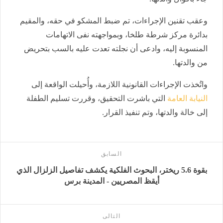
وعقب تقنين الإجراءات، تم ضبط المشكو في حقه، والمقيم
بدائرة مركز شرطة طلخا، وبمواجهته نفى الاتهامات
المنسوبة إليه، وادعى أن نجلته تعدت عليه بالسب بتحريض
من والدتها.
واتُخذت الإجراءات القانونية اللازمة، وأُحيلت الواقعة إلى
النيابة العامة
التي باشرت التحقيق، وقررت تسليم الطفلة
إلى خالة والدتها، وتم تنفيذ القرار.
السابق
بقوة 5.6 ريختر، البحوث الفلكية يكشف تفاصيل الزلزال الذي
أيقظ المصريين - المدينة برس
التالى