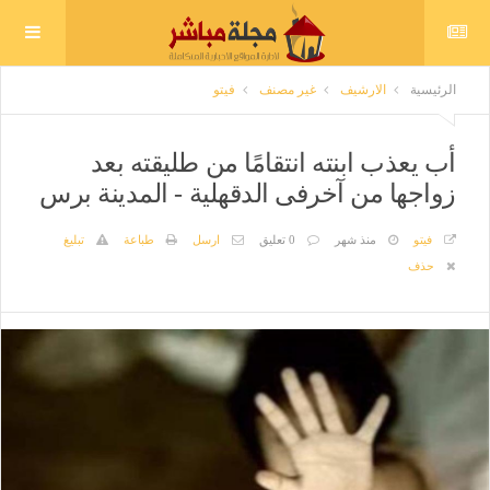
الرئيسية
الارشيف
غير مصنف
فيتو
أب يعذب ابنته انتقامًا من طليقته بعد
زواجها من آخرفى الدقهلية - المدينة برس
فيتو
منذ شهر
0 تعليق
ارسل
طباعة
تبليغ
حذف