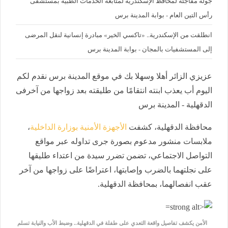
جولة مفاجئة لمحافظ الإسكندرية لمتابعة الخدمات الطبية بمستشفى
رأس التين العام - بوابة المدينة برس
انطلقت من الإسكندرية.. «تاكسي الخير» مبادرة إنسانية لنقل المرضى
إلى المستشفيات بالمجان - بوابة المدينة برس
عزيزي الزائر أهلا وسهلا بك في موقع المدينة برس نقدم لكم
اليوم أب يعذب ابنته انتقامًا من طليقته بعد زواجها من آخرفى
الدقهلية - المدينة برس
محافظة الدقهلية، كشفت
الأجهزة الأمنية بوزارة الداخلية
،
ملابسات منشور مدعوم بصورة جرى تداوله عبر مواقع
التواصل الاجتماعي، تضمن تضرر سيدة من اعتداء طليقها
على نجلتهما بالضرب وإصابتها، اعتراضًا على زواجها من آخر
عقب انفصالهما، بمحافظة الدقهلية.
الأمن يكشف تفاصيل واقعة التعدي على طفلة في الدقهلية.. وضبط الأب والنيابة تسلم