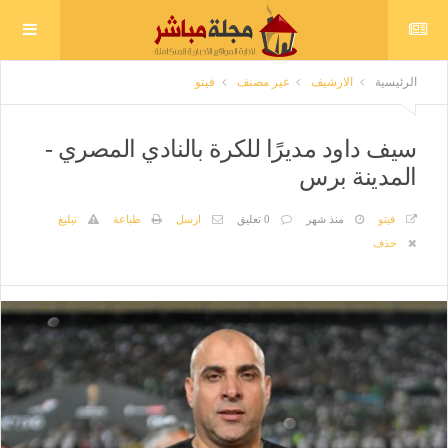
الرئيسية
الارشيف
غير مصنف
فيتو
سيف داود مديرًا للكرة بالنادي المصري -
المدينة برس
فيتو
منذ شهر
0 تعليق
ارسل
طباعة
تبليغ
حذف