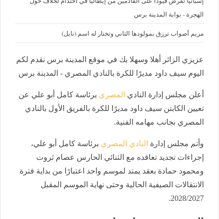
إسبانيا تفرض قيودا على القادمين من إيطاليا في احتدام لخلاف حول
الهجرة - بوابة المدينة برس
مريم أصواب ترزق بمولودها الثاني وتختار له اسم (نايل)
عزيزي الزائر أهلا وسهلا بك في موقع المدينة برس نقدم لكم
اليوم سيف داود مديرًا للكرة بالنادي المصري - المدينة برس
أعلن مجلس إدارة النادي
المصري
برئاسة كامل أبو علي عن
تعيين الكابتن سيف داود مديرًا للكرة بالفريق الأول بالنادي
المصري بجانب مهامه الفنية.
وأتم مجلس إدارة
النادي المصري
برئاسة كامل أبو علي،
إجراءات تجديد تعاقده مع الثنائي الحارس عصام ثروت
ومحمود حمادة بعقد يمتد لموسم واحد اعتبارًا من بداية فترة
الانتقالات الصيفية الحالية وحتى نهاية الموسم المقبل
2028/2027.