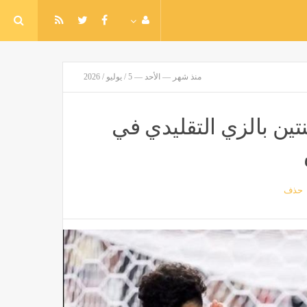
منذ شهر — الأحد — 5 / يوليو / 2026
ين بالزي التقليدي في
حذف