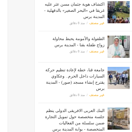
اكتشاف هوية جثمان مسن عثر عليه
غريقا في «البحر الصغير» بالدقهلية -
المدينة برس
غير مصنف
منذ 8 دقائق
الطفولة والأمومة يحبط محاولة
زواج طفلة بقنا - المدينة برس
غير مصنف
منذ 8 دقائق
جامعة قنا، خطة لإعادة تنظيم حركة
السيارات داخل الحرم.. وعكاوي
يقترح إنشاء مسجد (صور) - المدينة
برس
غير مصنف
منذ 8 دقائق
البنك العربى الافريقى الدولى ينظم
جلسة متخصصة حول تمويل التجارة
ضمن سلسلة من الفعاليات
المتخصصة - بوابة المدينة برس