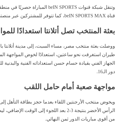
وتنقل شبكة قنوات beIN SPORTS المبا
قناة beIN SPORTS MAX، كما تتوفر للمشتركين عبر منصتي beIN CONNECT وTOD.
بعثة المنتخب تصل أتلانتا استعدادًا للموا
ووصلت بعثة منتخب مصر، مساء السبت، إلى مدينة أتلانتا بالو
طيران استغرقت نحو ساعتين، استعدادًا لخوض المواجهة المرت
الجهاز الفني بقيادة حسام حسن استعداداته الفنية والبدنية لل
دور الـ16.
مواجهة صعبة أمام حامل اللقب
الرأس الأخضر بنتيجة 3-2 بعد اللجوء إلى الو
من أقوى مباريات الدور ثمن النهائي.