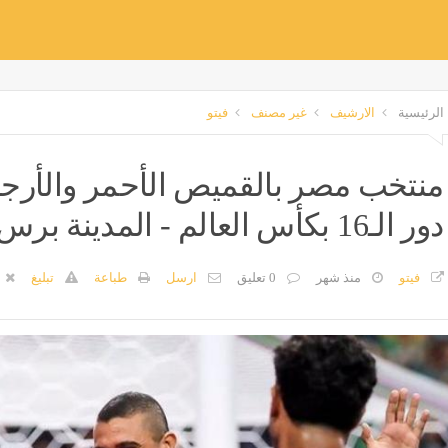
الرئيسية
الارشيف
غير مصنف
فيتو
منتخب مصر بالقميص الأحمر والأرجنت
دور الـ16 بكأس العالم - المدينة برس
فيتو
منذ شهر
0 تعليق
ارسل
طباعة
تبليغ