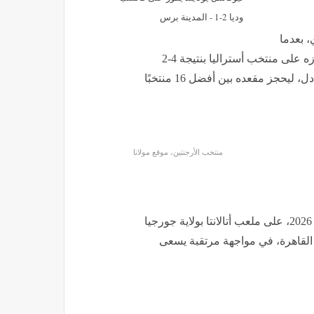
وديا 2-1 - المدينة برس
 بعدما
، إثر فوزه على منتخب أستراليا بنتيجة 4-2
بركلات الترجيح، عقب انتهاء الوقتين الأصلي والإضافي بالتعادل، ليحجز مقعده بين أفضل 16 منتخبًا
منتخب الأرجنتين، موقع مولانا
ويلتقي منتخب مصر مع نظيره الأرجنتيني يوم الثلاثاء 7 يوليو 2026، على ملعب أتالانتا بولاية جورجيا
 في تمام الساعة 7 مساءً بتوقيت القاهرة، في مواجهة مرتقبة يسعى