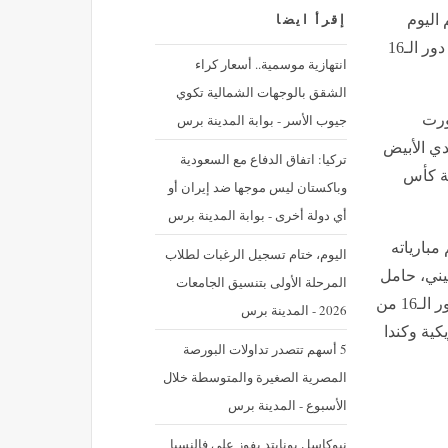
 اليوم
إقرأ ايضا
منتخب مصر بالقميص الأحمر والأرجنتين بالزي التقليدي في دور الـ16
‪انتهازية موسمية.. أسعار كراء
الشقق بالوجهات الشمالية تكوي
جيوب الأسر - بوابة المدينة برس
ورت
دي الأبيض
تركيا: اتفاق الدفاع مع السعودية
الفريقين في دور الـ16 لبطولة كأس
وباكستان ليس موجها ضد إيران أو
أي دولة أخرى - بوابة المدينة برس
مبارياته
اليوم، ختام تسجيل الرغبات لطلاب
يني، حامل
المرحلة الأولى بتنسيق الجامعات
، مساء الثلاثاء المقبل، ضمن منافسات دور الـ16 من
2026 - المدينة برس
يكية وكندا
5 أسهم تتصدر تداولات البورصة
المصرية الصغيرة والمتوسطة خلال
الأسبوع - المدينة برس
نيوكاسل يونايتد يفوز على فالنسيا