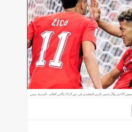
ر والأرجنتين بالزي التقليدي في دور الـ16 بكأس العالم - المدينة برس