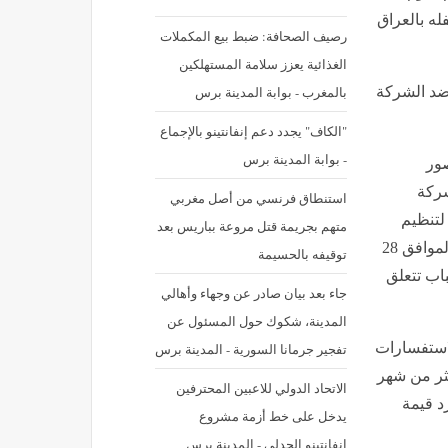
له بالعراق
رصيف الصحافة: ضبط بيع المكملات
الغذائية يعزز سلامة المستهلكين
بالمغرب - بوابة المدينة برس
ة ضد الشركة
"الكاف" يجدد دعم إنفانتينو بالإجماع
- بوابة المدينة برس
صور
شركة
استنطاق فرنسي من أصل مغربي
لأضواء الخيالية للدعاية والإعلان والتوزيع الفني tazkrah.iraq لتنظيم
متهم بجريمة قتل مروعة بباريس بعد
حفل ويجز في بغداد، والذي كان مقررًا إقامته يوم الخميس الموافق 28
توقيفه بالحسيمة
أسباب تتعلق
جاء بعد بيان صادر عن وجهاء وأهالي
المدينة، شكوك حول المسئول عن
الاستفسارات
تفجير جرمانا السورية - المدينة برس
كثر من شهر
الاتحاد الدولي للاعبين المحترفين
رد قيمة
يدخل على خط أزمة مشروع
انفانتينو الجدلي - المدينة برس