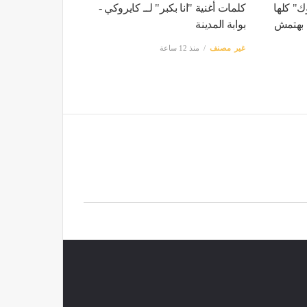
ك" كلها
كلمات أغنية "انا بكبر" لــ كايروكي -
ا بهتمش
بوابة المدينة
غير مصنف
منذ 12 ساعة