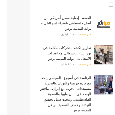
الضفة.. إصابة مسن أمريكي من
أصل فلسطيني باعتداء إسرائيلي -
بوابة المدينة برس
غير مصنف
منذ دقيقتين
تقارير تكشف تحركات مكثفة في
بؤر البناء العشوائي مع اقتراب
الانتخابات - بوابة المدينة برس
غير مصنف
منذ 4 دقائق
الرئاسة في أسبوع.. السيسي يبحث
مع قادة فرنسا واليونان والبحرين
مستجدات الحرب مع إيران.. يناقش
الوضع في لبنان وليبيا والقضية
الفلسطينية.. ويبحث سبل تحقيق
التهدئة وخفض التصعيد الراهن -
المدينة برس