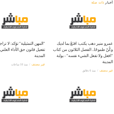
أخبار
ذات صلة
عمرو منير دهب يكتب: اقنَعْ بما لديك
"المهن التمثيلية" تؤكد: لا ترا
وكُنْ طموحًا.. الفصل الثلاثون من كتاب
تفعيل قانون حق الأداء العلني -
"افعل ولا تفعل الشيء نفسه" - بوابة
المدينة
المدينة
غير مصنف
منذ 10 ساعات
غير مصنف
منذ 6 دقائق