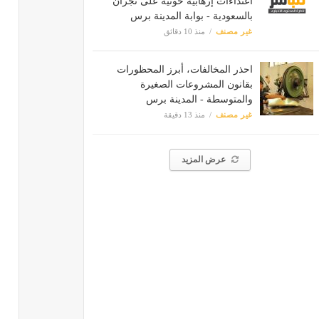
اعتداءات إرهابية حوثية على نجران
بالسعودية - بوابة المدينة برس
غير مصنف
منذ 10 دقائق
احذر المخالفات، أبرز المحظورات
بقانون المشروعات الصغيرة
والمتوسطة - المدينة برس
غير مصنف
منذ 13 دقيقة
عرض المزيد