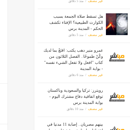
غير مصنف
منذ 5 دقائق
هل تسقط صلاة الجمعة بسبب
الكوارث الطبيعية؟ الإفتاء تكشف
الحكم - المدينة برس
غير مصنف
منذ 5 دقائق
عمرو منير دهب يكتب: اقنَعْ بما لديك
وكُنْ طموحًا.. الفصل الثلاثون من
كتاب "افعل ولا تفعل الشيء نفسه"
- بوابة المدينة
غير مصنف
منذ 6 دقائق
رويترز: تركيا والسعودية وباكستان
توقع اتفاقية دفاع مشترك اليوم -
بوابة المدينة برس
غير مصنف
منذ 10 دقائق
بينهم مصريان.. إصابة 11 مدنيا في