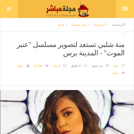
الرئيسية
الارشيف
غير مصنف
فيتو
منة شلبي تستعد لتصوير مسلسل "عنبر
الموت" - المدينة برس
فيتو
منذ شهر
0 تعليق
ارسل
طباعة
تبليغ
حذف