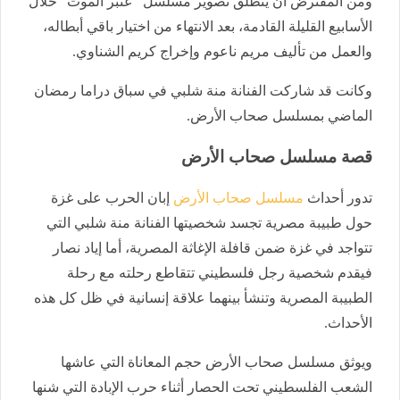
ومن المفترض أن ينطلق تصوير مسلسل “عنبر الموت” خلال
الأسابيع القليلة القادمة، بعد الانتهاء من اختيار باقي أبطاله،
والعمل من تأليف مريم ناعوم وإخراج كريم الشناوي.
وكانت قد شاركت الفنانة منة شلبي في سباق دراما رمضان
الماضي بمسلسل صحاب الأرض.
قصة مسلسل صحاب الأرض
تدور أحداث
مسلسل صحاب الأرض
إبان الحرب على غزة
حول طبيبة مصرية تجسد شخصيتها الفنانة منة شلبي التي
تتواجد في غزة ضمن قافلة الإغاثة المصرية، أما إياد نصار
فيقدم شخصية رجل فلسطيني تتقاطع رحلته مع رحلة
الطبيبة المصرية وتنشأ بينهما علاقة إنسانية في ظل كل هذه
الأحداث.
ويوثق مسلسل صحاب الأرض حجم المعاناة التي عاشها
الشعب الفلسطيني تحت الحصار أثناء حرب الإبادة التي شنها