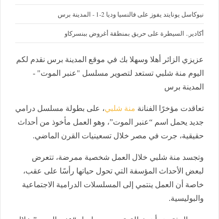
نيوكاسل يونايتد يفوز على فالنسيا وديا 2-1 - المدينة برس
أكادير.. السيطرة على حريق بمنطقة أغروض ببنسركاو
عزيزي الزائر أهلا وسهلا بك في موقع المدينة برس نقدم لكم
اليوم منة شلبي تستعد لتصوير مسلسل "عنبر الموت" -
المدينة برس
تعاقدت مؤخرًا الفنانة
منة شلبي
، على بطولة مسلسل درامي
جديد يحمل اسم “عنبر الموت”، وهو العمل مأخوذ من أحداث
حقيقية، جرت في مصر خلال تسعينيات القرن الماضي.
وتجسد منة شلبي خلال العمل شخصية ممرضة، تتعرض
لبعض الأحداث المؤسفة التي تحول حياتها رأسًا على عقب،
خاصة أن العمل ينتمي إلى المسلسلات الدرامية الاجتماعية
والبوليسية.