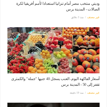
وديتي منتخب مصر أمام تنزانيا استعدادا لأمم أفريقيا لكرة
الصالات - المدينة برس
غير مصنف
منذ 3 دقائق
أسعار الفاكهة اليوم، العنب يسجل 40 جنيها "جملة" والكمثرى
تقفز إلى 50 - المدينة برس
غير مصنف
منذ 19 دقيقة