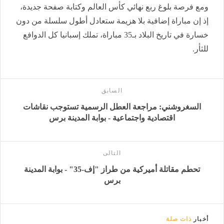
ومع فرصة بلوغ ربع نهائي كأس العالم وكتابة صفحة جديدة،
إذ إن مباراة إضافية بلا هزيمة ستعادل أطول سلسلة من دون
خسارة في تاريخ البلاد بـ35 مباراة، تملك إسبانيا كل الدوافع
للثأر.
السابق
السغروشني: مراجعة العطل الرسمية تستوجب نقاشات
اقتصادية واجتماعية - بوابة المدينة برس
التالى
تحطم مقاتلة أميركية من طراز "إف-35" - بوابة المدينة
برس
أخبار
ذات صلة