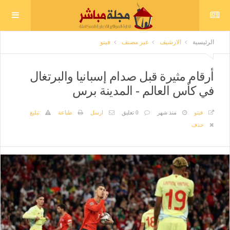
الرئيسية
الارشيف
غير مصنف
فيتو
أرقام مثيرة قبل صدام إسبانيا والبرتغال
في كأس العالم - المدينة برس
فيتو
منذ شهر
0 تعليق
ارسل
طباعة
تبليغ
حذف