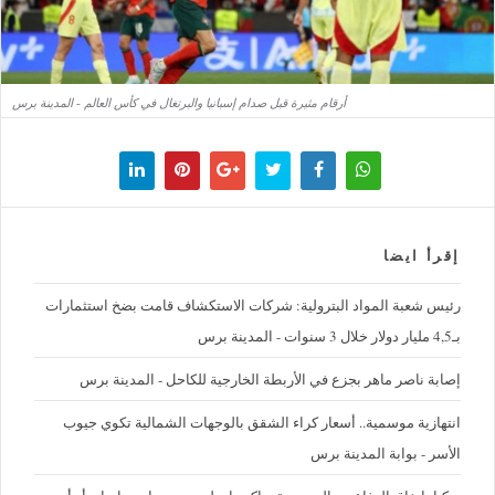
أرقام مثيرة قبل صدام إسبانيا والبرتغال في كأس العالم - المدينة برس
إقرأ ايضا
رئيس شعبة المواد البترولية: شركات الاستكشاف قامت بضخ استثمارات
بـ4,5 مليار دولار خلال 3 سنوات - المدينة برس
إصابة ناصر ماهر بجزع في الأربطة الخارجية للكاحل - المدينة برس
‪انتهازية موسمية.. أسعار كراء الشقق بالوجهات الشمالية تكوي جيوب
الأسر - بوابة المدينة برس