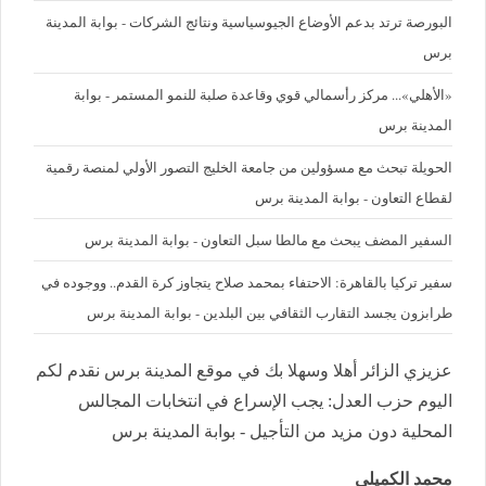
البورصة ترتد بدعم الأوضاع الجيوسياسية ونتائج الشركات - بوابة المدينة
برس
«الأهلي»... مركز رأسمالي قوي وقاعدة صلبة للنمو المستمر - بوابة
المدينة برس
الحويلة تبحث مع مسؤولين من جامعة الخليج التصور الأولي لمنصة رقمية
لقطاع التعاون - بوابة المدينة برس
السفير المضف يبحث مع مالطا سبل التعاون - بوابة المدينة برس
سفير تركيا بالقاهرة: الاحتفاء بمحمد صلاح يتجاوز كرة القدم.. ووجوده في
طرابزون يجسد التقارب الثقافي بين البلدين - بوابة المدينة برس
عزيزي الزائر أهلا وسهلا بك في موقع المدينة برس نقدم لكم
اليوم حزب العدل: يجب الإسراع في انتخابات المجالس
المحلية دون مزيد من التأجيل - بوابة المدينة برس
محمد الكميلي