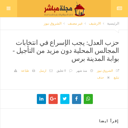
الرئيسية
الارشيف
غير مصنف
الشروق نيوز
حزب العدل: يجب الإسراع في انتخابات
المجالس المحلية دون مزيد من التأجيل -
بوابة المدينة برس
الشروق نيوز
منذ شهر
0 تعليق
ارسل
طباعة
تبليغ
حذف
إقرأ ايضا