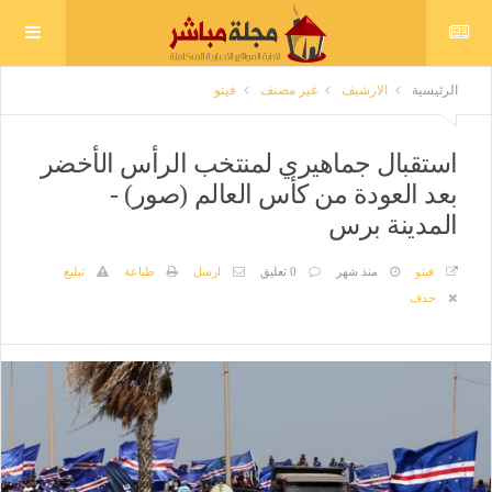
الرئيسية
الارشيف
غير مصنف
فيتو
استقبال جماهيري لمنتخب الرأس الأخضر
بعد العودة من كأس العالم (صور) -
المدينة برس
فيتو
منذ شهر
0 تعليق
ارسل
طباعة
تبليغ
حذف