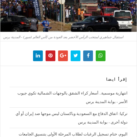
استقبال جماهيري لمنتخب الرأس الأخضر بعد العودة من كأس العالم (صور) - المدينة برس
إقرأ ايضا
‪انتهازية موسمية.. أسعار كراء الشقق بالوجهات الشمالية تكوي جيوب
الأسر - بوابة المدينة برس
تركيا: اتفاق الدفاع مع السعودية وباكستان ليس موجها ضد إيران أو أي
دولة أخرى - بوابة المدينة برس
اليوم، ختام تسجيل الرغبات لطلاب المرحلة الأولى بتنسيق الجامعات