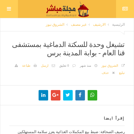
الرئيسية
الارشيف
غير مصنف
الشروق نيوز
تشيغل وحدة للسكتة الدماغية بمستشفى
قنا العام - بوابة المدينة برس
الشروق نيوز
منذ شهر
0 تعليق
ارسل
طباعة
تبليغ
حذف
إقرأ ايضا
رصيف الصحافة: ضبط بيع المكملات الغذائية يعزز سلامة المستهلكين