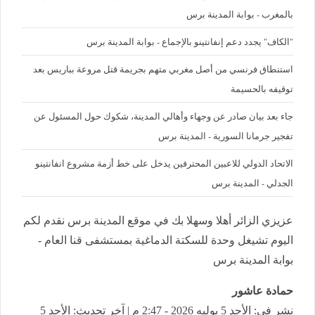
بالمغرب - بوابة المدينة برس
"الكاف" يجدد دعم إنفانتينو بالإجماع - بوابة المدينة برس
استنطاق فرنسي من أصل مغربي متهم بجريمة قتل مروعة بباريس بعد
توقيفه بالحسيمة
جاء بعد بيان صادر عن وجهاء وأهالي المدينة، شكوك حول المسئول عن
تفجير جرمانا السورية - المدينة برس
الاتحاد الدولي للاعبين المحترفين يدخل على خط أزمة مشروع انفانتينو
الجدلي - المدينة برس
عزيزي الزائر أهلا وسهلا بك في موقع المدينة برس نقدم لكم
اليوم تشيغل وحدة للسكتة الدماغية بمستشفى قنا العام -
بوابة المدينة برس
حمادة عاشور
نشر في: الأحد 5 يوليه 2026 - 2:47 م | آخر تحديث: الأحد 5