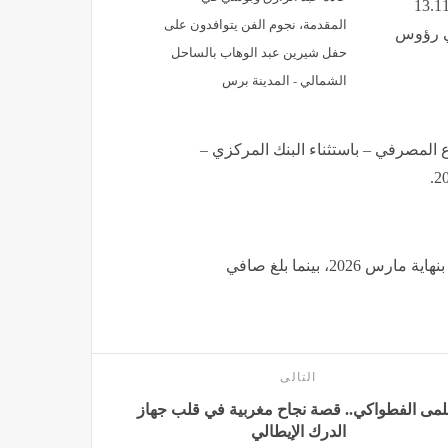
انات ارتفاع إجمالي ودائع أكبر 10 بنوك إلى 13.116
المقدمة، نجوم الفن يتوافدون على
ين بلغ إجمالي رؤوس
حفل شيرين عبد الوهاب بالساحل
الشمالي - المدينة برس
ر 10 بنوك عاملة بالقطاع المصرفي – باستثناء البنك المركزي –
وأوضحت البيانات أن صافي العائد سجل 218.911 مليار جنيه بنهاية مارس 2026، بينما بلغ صافي
التالى
مى الفطواكي.. قصة نجاح مغربية في قلب جهاز
الدرك الإيطالي