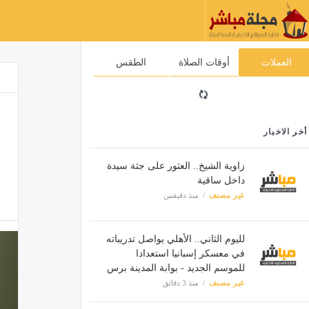
العملات
أوقات الصلاة
الطقس
أخر الاخبار
زاوية الشيخ.. العثور على جثة سيدة
داخل ساقية
غير مصنف
منذ دقيقتين
لليوم الثاني.. الأهلي يواصل تدريباته
في معسكر إسبانيا استعدادا
للموسم الجديد - بوابة المدينة برس
غير مصنف
منذ 3 دقائق