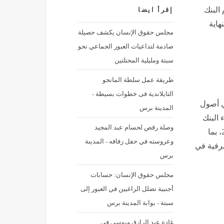
 البنك
إقرأ ايضا
يون جنيه بنهاية
مجلس حقوق الإنسان يكشف حصيلة
صادمة لتداعيات العبور الجماعي نحو
سبتة ومليلية المحتلتين
طريقة عمل سلطة المانجو
التايلاندية فى خطوات بسيطة -
ي أصول
المدينة برس
 البنك
وصلة رقص لحسام عبد المجيد
المركزي – ارتفع إلى 21.244 تريليون جنيه بنهاية مارس 2026، بما
وعروسته في حفل زفافه - المدينة
رفية في
برس
مجلس حقوق الإنسان: حسابات
أجنبية تضلل الراغبين في العبور إلى
سبتة - بوابة المدينة برس
غادة عبد الرازق وبوسي في