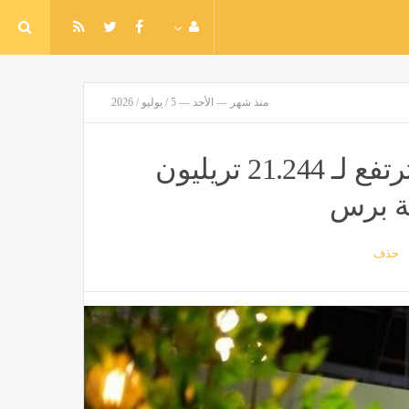
منذ شهر — الأحد — 5 / يوليو / 2026
البنك المركزي: أصول أكبر 10 بنوك ترتفع لـ 21.244 تريليون
حذف