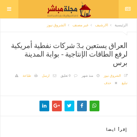
الرئيسية
الارشيف
غير مصنف
الشروق نيوز
العراق يستعين بـ3 شركات نفطية أمريكية
لرفع الطاقات الإنتاجية - بوابة المدينة
برس
الشروق نيوز
منذ شهر
0 تعليق
ارسل
طباعة
تبليغ
حذف
إقرأ ايضا