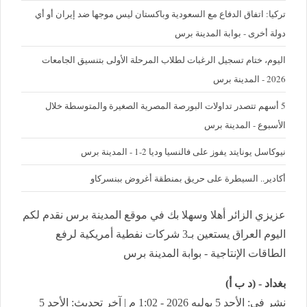
تركيا: اتفاق الدفاع مع السعودية وباكستان ليس موجها ضد إيران أو أي
دولة أخرى - بوابة المدينة برس
اليوم، ختام تسجيل الرغبات لطلاب المرحلة الأولى بتنسيق الجامعات
2026 - المدينة برس
5 أسهم تتصدر تداولات البورصة المصرية الصغيرة والمتوسطة خلال
الأسبوع - المدينة برس
نيوكاسل يونايتد يفوز على فالنسيا وديا 2-1 - المدينة برس
أكادير.. السيطرة على حريق بمنطقة أغروض ببنسركاو
عزيزي الزائر أهلا وسهلا بك في موقع المدينة برس نقدم لكم
اليوم العراق يستعين بـ3 شركات نفطية أمريكية لرفع
الطاقات الإنتاجية - بوابة المدينة برس
بغداد - (د ب أ)
نشر في: الأحد 5 يوليه 2026 - 1:02 م | آخر تحديث: الأحد 5