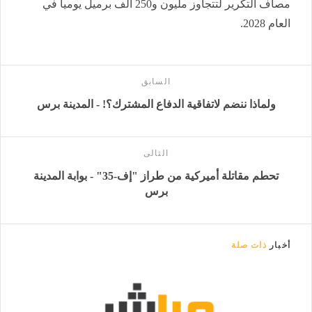
مصاف التكرير لتتجاوز مليون و250 ألف برميل يوميا في
العام 2028.
السابق
ولماذا ننضم لاتفاقية الدفاع المشترك؟! - المدينة برس
التالى
تحطم مقاتلة أميركية من طراز "إف-35" - بوابة المدينة
برس
أخبار
ذات صلة