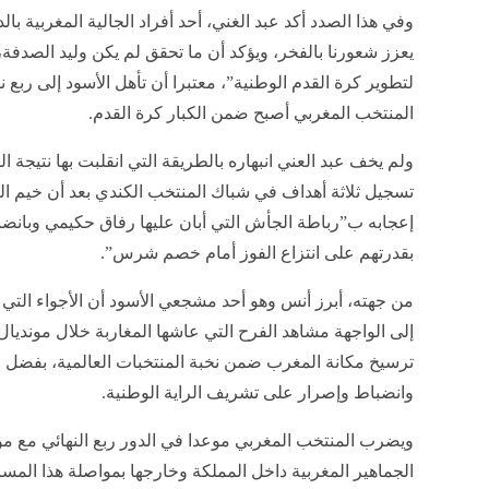
وفي هذا الصدد أكد عبد الغني، أحد أفراد الجالية المغربية با
يعزز شعورنا بالفخر، ويؤكد أن ما تحقق لم يكن وليد الصدف
لتطوير كرة القدم الوطنية”، معتبرا أن تأهل الأسود إلى ربع 
المنتخب المغربي أصبح ضمن الكبار كرة القدم.
ولم يخف عبد العني انبهاره بالطريقة التي انقلبت بها نتيجة ا
تسجيل ثلاثة أهداف في شباك المنتخب الكندي بعد أن خيم التو
إعجابه ب”رباطة الجأش التي أبان عليها رفاق حكيمي وبانضبا
بقدرتهم على انتزاع الفوز أمام خصم شرس”.
من جهته، أبرز أنس وهو أحد مشجعي الأسود أن الأجواء التي ت
ترسيخ مكانة المغرب ضمن نخبة المنتخبات العالمية، بفضل ما
وانضباط وإصرار على تشريف الراية الوطنية.
ويضرب المنتخب المغربي موعدا في الدور ربع النهائي مع مو
الجماهير المغربية داخل المملكة وخارجها بمواصلة هذا المسا