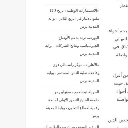
بقطر
«الاستثمارات الوطنية» تربح 12.3
مليون دينار في الربع الثاني - بوابة
المدينة برس
بت، أجواء
البورصة ترتد بدعم الأوضاع
النهائي
الجيوسياسية ونتائج الشركات - بوابة
لكأس العالم 2026، إثر فوزه المستحق على نظيره الكندي (3-0)، في
المدينة برس
مواصلة
«الأهلي»... مركز رأسمالي قوي
وقاعدة صلبة للنمو المستمر - بوابة
ن أفراد
المدينة برس
حة، حيث
أجواء
الحويلة تبحث مع مسؤولين من
واصلة
جامعة الخليج التصور الأولي لمنصة
رقمية لقطاع التعاون - بوابة المدينة
برس
عين الذين
السفير المضف يبحث مع مالطا سبل
مغربية،