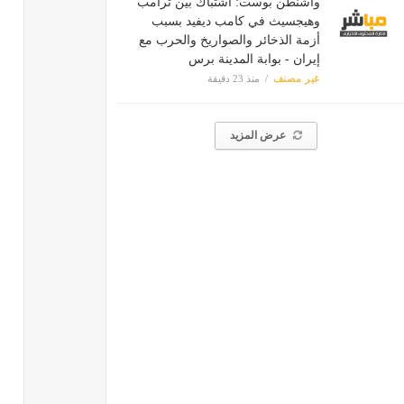
واشنطن بوست: اشتباك بين ترامب
وهيجسيث في كامب ديفيد بسبب
أزمة الذخائر والصواريخ والحرب مع
إيران - بوابة المدينة برس
غير مصنف
منذ 23 دقيقة
عرض المزيد