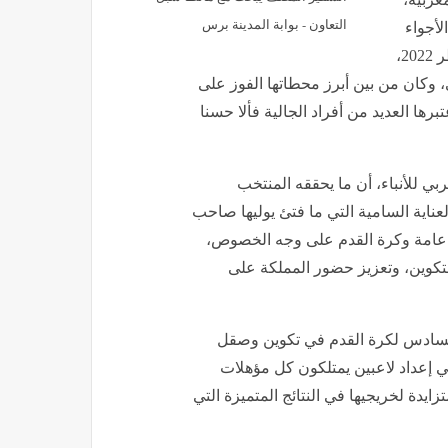
التعاون - بوابة المدينة برس
لأجواء
الاستثنائية التي عاشتها الدوحة خلال نهائيات كأس العالم قطر 2022،
، وكان من بين أبرز محطاتها الفوز على
ها العديد من أفراد الجالية فألا حسنا
بي للأنباء، أن ما يحققه المنتخب
عناية السامية التي ما فتئ يوليها صاحب
ة عامة وكرة القدم على وجه الخصوص،
التكوين، وتعزيز حضور المملكة على
 السادس لكرة القدم في تكوين وصقل
في إعداد لاعبين يمتلكون كل مؤهلات
يدة لخريجيها في النتائج المتميزة التي