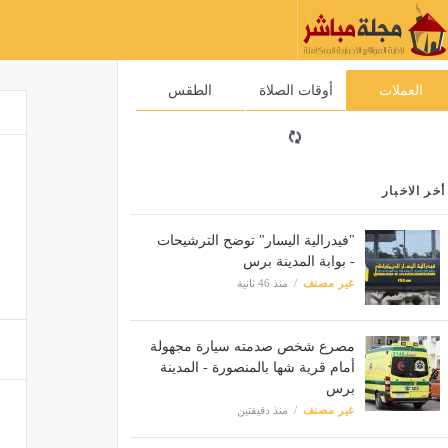
العملات
أوقات الصلاة
الطقس
أخر الاخبار
"فيدرالية اليسار" توضح الترشيحات
- بوابة المدينة برس
غير مصنف
منذ 46 ثانية
مصرع شخص صدمته سيارة مجهولة
أمام قرية شها بالمنصورة - المدينة
برس
غير مصنف
منذ دقيقتين