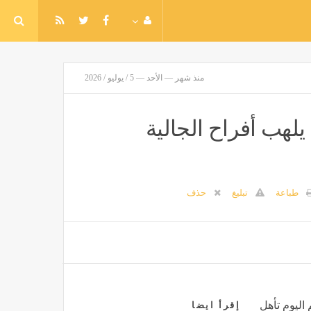
منذ شهر — الأحد — 5 / يوليو / 2026
يلهب أفراح الجالية
طباعة
تبليغ
حذف
اليوم تأهل
إقرأ ايضا