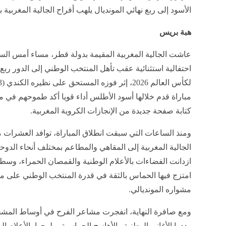
الأسود إلى ربع نهائي المونديال يلهب أفراح الجالية المغربية 
هبة بريس
عاشت الجالية المغربية المقيمة بدولة قطر، مساء أمس الس
احتفالية استثنائية عقب تأهل المنتخب الوطني إلى الدور ربع 
مباراة قدم خلالها أسود الأطلس أداء قويا أكد طموحهم في 
كتابة صفحة جديدة من الإنجازات الكروية المغربية.
ومنذ الساعات التي سبقت انطلاق المباراة، توافد العشرات م
الجالية المغربية إلى المقاهي والمطاعم بمختلف أنحاء الدو
ازدانت الفضاءات بالأعلام الوطنية والقمصان الحمراء، وسط 
امتزج فيها الحماس بالثقة في قدرة المنتخب الوطني على م
مشواره المونديالي.
ومع صافرة النهاية، انفجرت مشاعر الفرح في أوساط المشج
رددوا الأغاني الوطنية والأهازيج الحماسية، ولوحوا بالأعلام ال