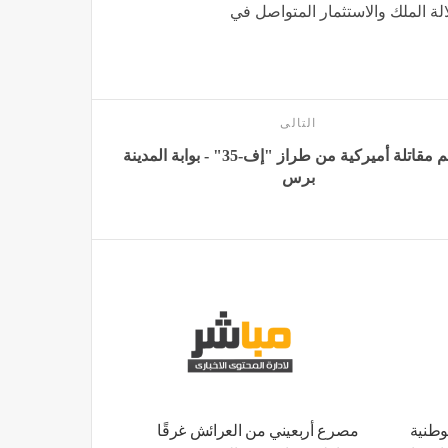
لة الملك والاستثمار المتواصل في
التالى
تحطم مقاتلة أميركية من طراز "إف-35" - بوابة المدينة
برس
وطنية
مصرع أربعيني من العرائش غرقًا