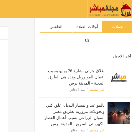
العملات
أوقات الصلاة
الطقس
أخر الاخبار
إغلاق جزئي بشارع 26 يوليو بسبب
أعمال المونوريل وهذه هي الطرق
البديلة - المدينة برس
غير مصنف
منذ 3 دقائق
بالمواعيد والمسار البديل، غلق كلي
وتحويلات مرورية بطريق مصر–
أسوان الزراعي بسبب أعمال القطار
الكهربائي السريع - المدينة برس
غير مصنف
منذ 3 دقائق