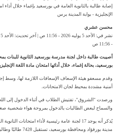
إصابة طالبة بالثانوية العامة في بورسعيد بإغماء خلال أداء ام
الإنجليزية - بوابة المدينة برس
محسن عشري
- 11:56 ص
أصيبت طالبة داخل لجنة مدرسة بورسعيد الثانوية للبنات بم
بورسعيد، بحالة إغماء، خلال أدائها امتحان مادة اللغة الإنجليزي
وقدم مسعفو هيئة الإسعاف الإسعافات اللازمة لها،
وسط إجر
أمنية مشددة بمحيط لجان الامتحانات.
ورصدت "الشروق"، تفتيش الطلاب في أثناء الدخول إلى اللج
والسماح لبعض الطالبات بالدخول بمروحة هواء شخصية صغي
يُذكر أنه يوجد 17 لجنة عامة رئيسية لأداء امتحانات الثانوية
مدينة بورفؤاد ومحافظة بورسعيد، تستق