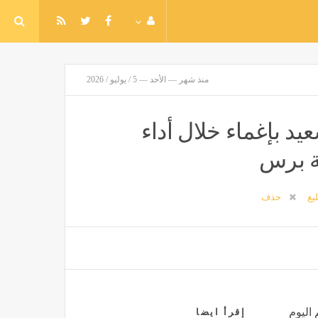
منذ شهر — الأحد — 5 / يوليو / 2026
عيد بإغماء خلال أداء
نة برس
ليغ
حذف
 اليوم
إقرأ ايضا