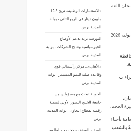
تحان اللغة
«الاستثمارات الوطنية» تربح 12.3
مليون دينار في الربع الثاني - بوابة
المدينة برس
نشر في: الأحد 5 يوليه 2026 - 11:56 ص | آخر تحديث: الأحد 5 يوليه 2026
البورصة ترتد بدعم الأوضاع
الجيوسياسية ونتائج الشركات - بوابة
المدينة برس
حافظة
ة.
«الأهلي»... مركز رأسمالي قوي
وقاعدة صلبة للنمو المستمر - بوابة
اءات
المدينة برس
الحويلة تبحث مع مسؤولين من
ان،
جامعة الخليج التصور الأولي لمنصة
رة الحجم.
رقمية لقطاع التعاون - بوابة المدينة
برس
 العامة بأحياء
بل 7428 طالبًا وطالبةً بالشعب
السفير المضف يبحث مع مالطا سبل