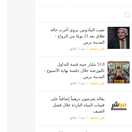
نقيب المأذونين يروي أغرب حالة
طلاق بعد 23 يومًا من الزواج -
المدينة برس
غير مصنف
منذ 3 دقائق
53.8 مليار جنيه قيمة التداول
بالبورصة خلال جلسة نهاية الأسبوع -
المدينة برس
غير مصنف
منذ 3 دقائق
بقالة يفرضون درهماً إضافياً على
قنينات المياه الباردة خلال فصل
الصيف
غير مصنف
منذ 7 دقائق