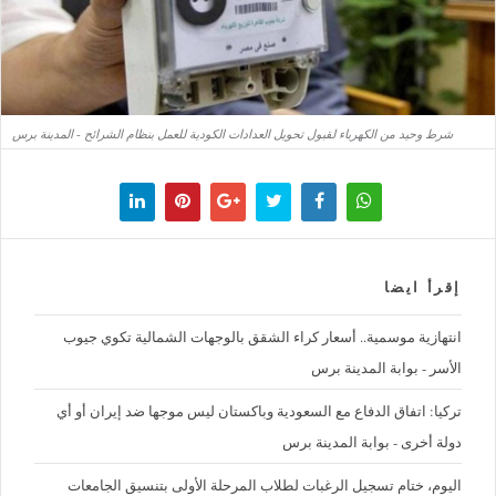
شرط وحيد من الكهرباء لقبول تحويل العدادات الكودية للعمل بنظام الشرائح - المدينة برس
إقرأ ايضا
‪انتهازية موسمية.. أسعار كراء الشقق بالوجهات الشمالية تكوي جيوب
الأسر - بوابة المدينة برس
تركيا: اتفاق الدفاع مع السعودية وباكستان ليس موجها ضد إيران أو أي
دولة أخرى - بوابة المدينة برس
اليوم، ختام تسجيل الرغبات لطلاب المرحلة الأولى بتنسيق الجامعات