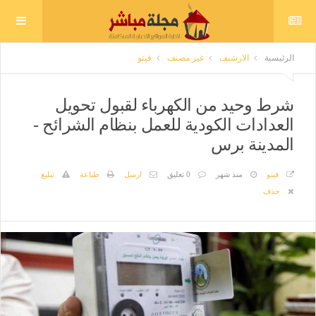
الرئيسية
الارشيف
غير مصنف
فيتو
شرط وحيد من الكهرباء لقبول تحويل
العدادات الكودية للعمل بنظام الشرائح -
المدينة برس
فيتو
منذ شهر
0 تعليق
ارسل
طباعة
تبليغ
حذف