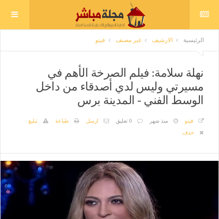
الرئيسية
الارشيف
غير مصنف
فيتو
نهلة سلامة: فيلم الصرخة الأهم في
مسيرتي وليس لدي أصدقاء من داخل
الوسط الفني - المدينة برس
فيتو
منذ شهر
0 تعليق
ارسل
طباعة
تبليغ
حذف