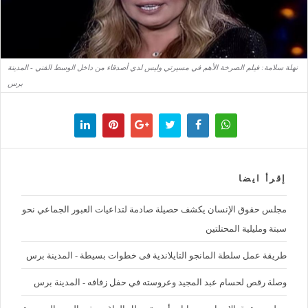
نهلة سلامة: فيلم الصرخة الأهم في مسيرتي وليس لدي أصدقاء من داخل الوسط الفني - المدينة
برس
إقرأ ايضا
مجلس حقوق الإنسان يكشف حصيلة صادمة لتداعيات العبور الجماعي نحو
سبتة ومليلية المحتلتين
طريقة عمل سلطة المانجو التايلاندية فى خطوات بسيطة - المدينة برس
وصلة رقص لحسام عبد المجيد وعروسته في حفل زفافه - المدينة برس