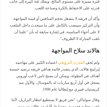
فترة مميزة على مستوى النتائج، ويملك ثقة كبيرة إلى جانب
قدرته على الاحتفاظ بالكرة وصناعة اللعب.
وأكد أن فريقه لا ينشغل بحجم المنافس أو قيمة المواجهة،
وأن التركيز سينصب بالكامل على ما سيحدث داخل الملعب
لا على أجواء المناسبة، في إشارة سابقة له بأن "علينا أن
نلعب المباراة لا الظروف".
هالاند سلاح المواجهة
ولم يُخفِ
المدرب النرويجي
اعتماده الكبير على مهاجمه
إيرلينج هالاند، الذي يتصدر قائمة هدافي فريقه برصيد خمسة
أهداف في البطولة، ويمكن أن يصبح ثامن لاعب أوروبي
يسجل في أول أربع مباريات له بالمونديال، والأول منذ
كريستيان فييري مع إيطاليا عام 1998.
وقال سولباكن: "نحن فريق لا يستطيع انتظار البرازيل، لأننا
نلعب بعقلية هجومية، وجدنا طرقًا لدعم هالاند وتزويده