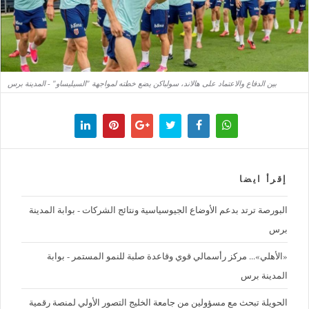
بين الدفاع والاعتماد على هالاند، سولباكن يضع خطته لمواجهة "السيليساو" - المدينة برس
إقرأ ايضا
البورصة ترتد بدعم الأوضاع الجيوسياسية ونتائج الشركات - بوابة المدينة
برس
«الأهلي»... مركز رأسمالي قوي وقاعدة صلبة للنمو المستمر - بوابة
المدينة برس
الحويلة تبحث مع مسؤولين من جامعة الخليج التصور الأولي لمنصة رقمية