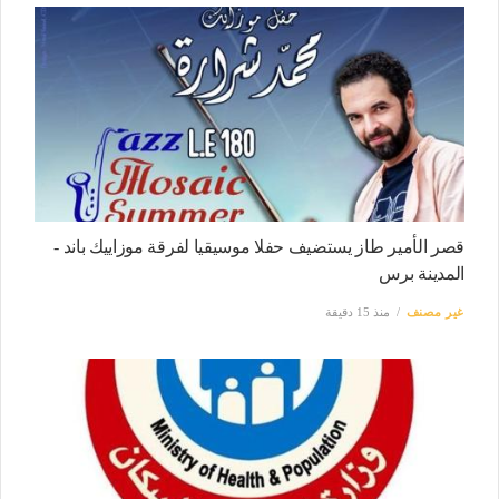
قصر الأمير طاز يستضيف حفلا موسيقيا لفرقة موزاييك باند -
المدينة برس
غير مصنف
منذ 15 دقيقة