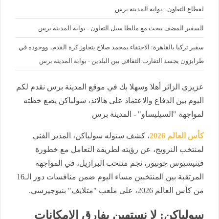
لقطاع التعاون - بوابة المدينة برس
السفير المضف يبحث مع مالطا سبل التعاون - بوابة المدينة برس
سفير تركيا بالقاهرة: الاحتفاء بمحمد صلاح يتجاوز كرة القدم.. ووجوده في
طرابزون يجسد التقارب الثقافي بين البلدين - بوابة المدينة برس
عزيزي الزائر أهلا وسهلا بك في موقع المدينة برس نقدم لكم
اليوم بين الدفاع والاعتماد على هالاند، سولباكن يضع خطته
لمواجهة "السيليساو" - المدينة برس
كأس العالم 2026
، كشف ستوله سولباكن، المدير الفني
لمنتخب النرويج، عن رؤيته لطريقة التعامل مع خطورة
فينيسيوس جونيور، نجم منتخب البرازيل، في المواجهة
المرتقبة بين المنتخبين مساء اليوم ضمن منافسات دور الـ16
من كأس العالم 2026، على ملعب "متلايف" بنيوجيرسي.
سولباكن: لا نستهين بفارق الإمكانات