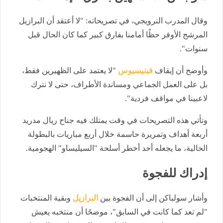
وقال المدرب النرويجي، في تصريحاته: "لا أعتقد أن البرازيل
المرشح الأوفر حظًا أمامنا بفارق كبير كما كان الحال قبل
سنوات".
وأوضح أن إيقاف
فينيسيوس
"لا يعتمد على الظهيرين فقط،
بل على العمل الجماعي ومساندة الأطراف، حتى لا نترك
لاعبينا في مواقف فردية".
وتأتي هذه التصريحات في وقت يمتلك فيه جناح ريال مدريد
أربعة أهداف وتمريرة حاسمة خلال أربع مباريات بالبطولة
الحالية، ما يجعله أحد أخطر أسلحة "السيليساو" الهجومية.
إدراك للفجوة
وأشار سولباكن إلى أن الفجوة بين
البرازيل
وبقية المنتخبات
"لم تعد كما كانت في السابق"، موضحًا أن منتخبه يعيش