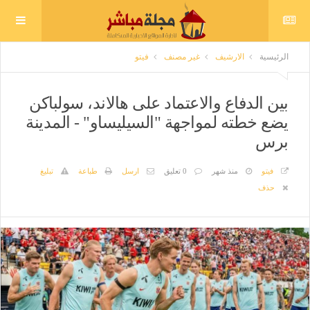
الرئيسية
الارشيف
غير مصنف
فيتو
بين الدفاع والاعتماد على هالاند، سولباكن
يضع خطته لمواجهة "السيليساو" - المدينة
برس
فيتو
منذ شهر
0 تعليق
ارسل
طباعة
تبليغ
حذف