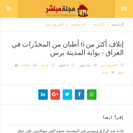
الرئيسية
الارشيف
غير مصنف
الشروق نيوز
إتلاف أكثر من 6 أطنان من المخدّرات في
العراق - بوابة المدينة برس
الشروق نيوز
منذ شهر
0 تعليق
ارسل
طباعة
تبليغ
حذف
إقرأ ايضا
غادة عبد الرازق وبوسي في المقدمة، نجوم الفن يتوافدون على حفل