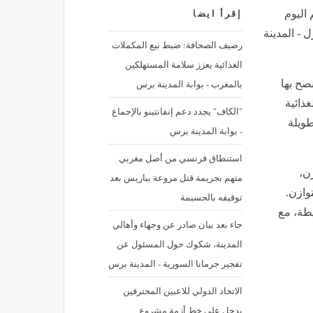
 اليوم
إقرأ ايضا
- المدينة
رصيف الصحافة: ضبط بيع المكملات
الغذائية يعزز سلامة المستهلكين
بالمغرب - بوابة المدينة برس
صح بها
غذائية
"الكاف" يجدد دعم إنفانتينو بالإجماع
طويلة
- بوابة المدينة برس
استنطاق فرنسي من أصل مغربي
زن،
متهم بجريمة قتل مروعة بباريس بعد
وازن.
توقيفه بالحسيمة
طة، مع
جاء بعد بيان صادر عن وجهاء وأهالي
المدينة، شكوك حول المسئول عن
تفجير جرمانا السورية - المدينة برس
الاتحاد الدولي للاعبين المحترفين
يدخل على خط أزمة مشروع