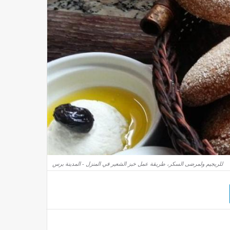
للريجيم ولمرضى السكر، طريقة عمل خبز الشعير في المنزل - المدينة برس