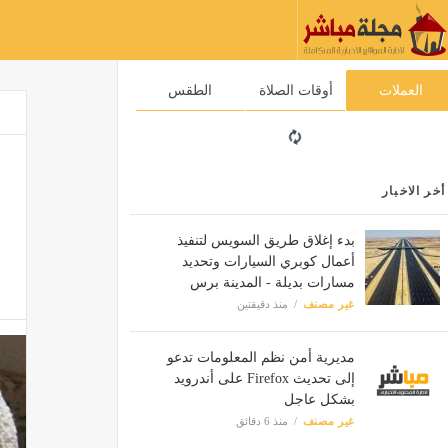
العملات
أوقات الصلاة
الطقس
أخر الاخبار
بدء إغلاق طريق السويس لتنفيذ
أعمال كوبري السيارات وتحديد
مسارات بديلة - المدينة برس
غير مصنف
منذ دقيقتين
مديرية أمن نظم المعلومات تدعو
إلى تحديث Firefox على أندرويد
بشكل عاجل
غير مصنف
منذ 6 دقائق