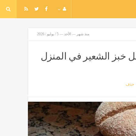
منذ شهر — الأحد — 5 / يوليو / 2026
 خبز الشعير في المنزل
حذف