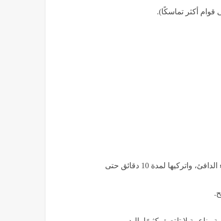
وام أكثر تماسكًا).
في وعاء صغير، اخلطي الخميرة مع السكر والقليل من الماء الدافئ، واتركيها لمدة 10 دقائق حتى
ح.
وناعمة لا تلتصق كثيرًا باليد.