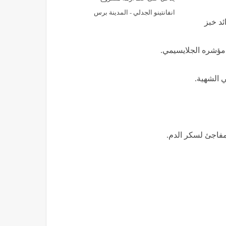
انفانتينو الجدلي - المدينة برس
ئد خبز
مؤشره الجلايسيمي.
 الشهية.
مفاجئ لسكر الدم.