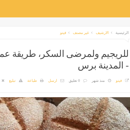
الرئيسية
الارشيف
غير مصنف
فيتو
للريجيم ولمرضى السكر، طريقة عمل
- المدينة برس
فيتو
منذ شهر
0 تعليق
ارسل
طباعة
تبليغ