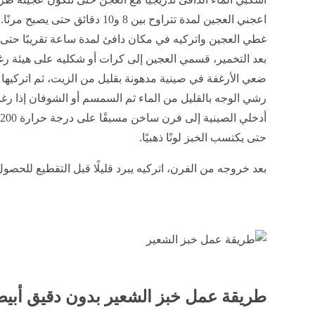
اعجني العجين لمدة تتراوح بين 8 و10 دقائق حتى يصبح مرنًا.
غطي العجين واتركيه في مكان دافئ لمدة ساعة تقريبًا حت
بعد التخمير، قسمي العجين إلى كرات أو شكليه على هيئة 
ضعي الأرغفة في صينية مدهونة بقليل من الزيت، ثم اتركيها ترتاح لم
رشي الوجه بالقليل من الماء ثم السمسم أو الشوفان إذا رغب
حتى يكتسب الخبز لونًا ذهبيًا.
بعد خروجه من الفرن، اتركيه يبرد قليلًا قبل التقطيع للحص
طريقة عمل خبز الشعير بدون دقيق أبي