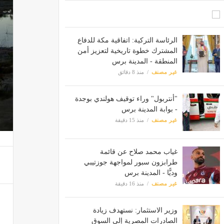
الرئاسة التركية: اتفاقية مكة للدفاع
المشترك خطوة تاريخية لتعزيز أمن
المنطقة - المدينة برس
غير مصنف
منذ 8 دقائق
"أنتربول" وراء توقيف هولندي بوجدة
- بوابة المدينة برس
غير مصنف
منذ 15 دقيقة
غياب محمد صلاح عن قائمة
طرابزون سبور لمواجهة جوزتيبي
وديًّا - المدينة برس
غير مصنف
منذ 16 دقيقة
وزير الاستثمار: نستهدف زيادة
الصادرات المصرية إلى السوق