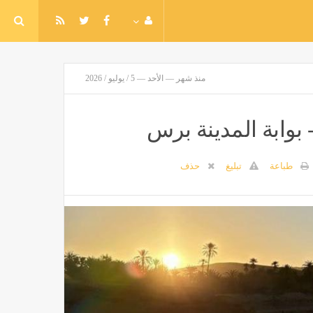
منذ شهر — الأحد — 5 / يوليو / 2026
بوابة المدينة برس
طباعة
تبليغ
حذف