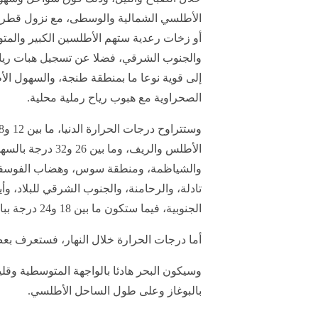
الأطلسي الشمالية والوسطى، مع نزول قطر
أو زخات رعدية ستهم الأطلسين الكبير والم
والجنوب الشرقي، فضلا عن تسجيل هبات ريا
إلى قوية نوعا ما بمنطقة طنجة، والسهول الأ
الصحراوية مع هبوب رياح رملية محلية.
الأطلس والريف، وما ب
والشياظمة، ومنطقة سوس، وهضاب الفوسف
تادلة، والرحامنة، والجنوب الشرقي للبلاد، و
الجنوبية، فيما ستكون ما بين 18 و24 درجة بباقي المناطق الأخرى.
أما درجات الحرارة خلال النهار، فستعرف بعض
وسيكون البحر هادئا بالواجهة المتوسطية وقلي
بالبوغاز وعلى طول الساحل الأطلسي.