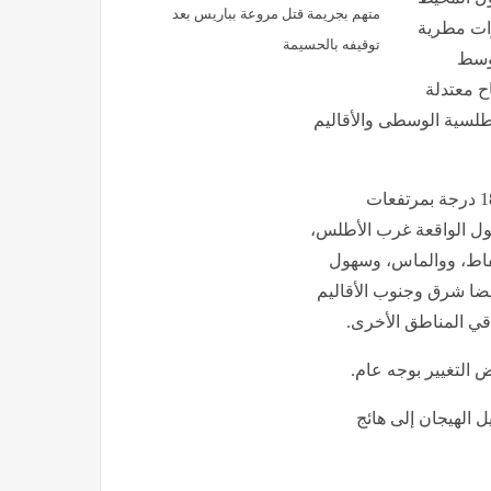
متهم بجريمة قتل مروعة بباريس بعد
ات مطرية
توقيفه بالحسيمة
توسط
ح معتدلة
طلسية الوسطى والأقاليم
وستتراوح درجات الحرارة الدنيا، ما بين 12 و18 درجة بمرتفعات
ين 26 و32 درجة بالسهول الواقعة غرب الأطلس،
اط، ووالماس، وسهول
أيضا شرق وجنوب الأقاليم
 التغيير بوجه عام.
ل الهيجان إلى هائج