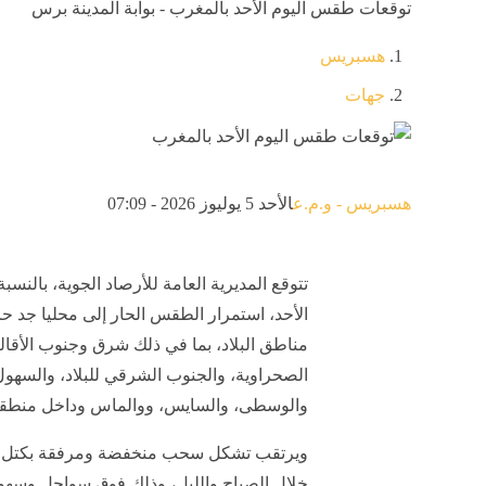
توقعات طقس اليوم الأحد بالمغرب - بوابة المدينة برس
هسبريس
جهات
هسبريس - و.م.ع
الأحد 5 يوليوز 2026 - 07:09
تتوقع المديرية العامة للأرصاد الجوية، بالنسبة
الأحد، استمرار الطقس الحار إلى محليا جد حا
مناطق البلاد، بما في ذلك شرق وجنوب الأقال
الصحراوية، والجنوب الشرقي للبلاد، والسهول
والوسطى، والسايس، ووالماس وداخل منط
ويرتقب تشكل سحب منخفضة ومرفقة بكتل ض
خلال الصباح والليل، وذلك فوق سواحل وسه