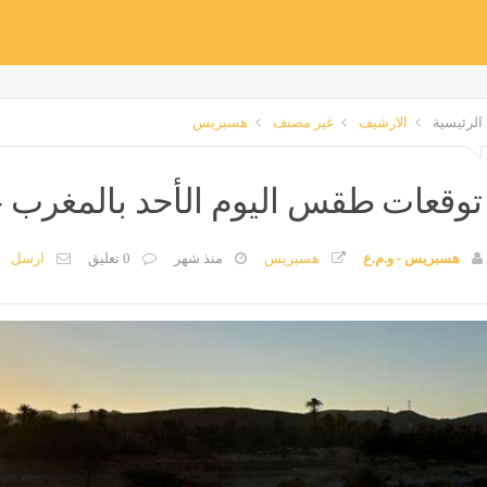
الرئيسية
الارشيف
غير مصنف
هسبريس
توقعات طقس اليوم الأحد بالمغرب - 
هسبريس - و.م.ع
هسبريس
منذ شهر
0 تعليق
ارسل