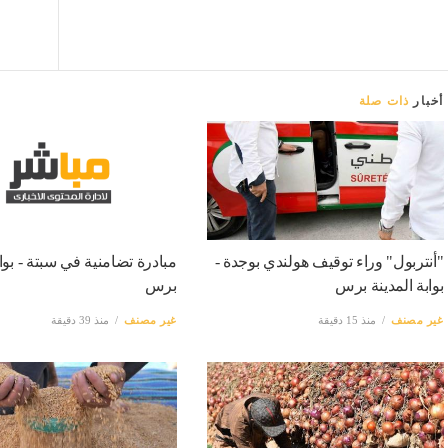
أخبار
ذات صلة
"أنتربول" وراء توقيف هولندي بوجدة -
مبادرة تضامنية في سبتة - بواب
بوابة المدينة برس
برس
غير مصنف
منذ 15 دقيقة
غير مصنف
منذ 39 دقيقة