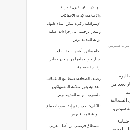
الهباش: بيان الدول العربية
والإسلامية لإدانة الانتهاكات
الإسرائيلية ركيزة يمكن البناء عليها..
وينبغي ترجمته إلى إجراءات عملية -
بوابة المدينة برس
صورة: هسبريس
نجاة سائق بأعجوبة بعد انقلاب
سيارته وانجرافها من منحدر خطير
بإقليم الحسيمة
 لليوم
رصيف الصحافة: ضبط بيع المكملات
ر بعدد من
الغذائية يعزز سلامة المستهلكين
يم
بالمغرب - بوابة المدينة برس
 الشمالية
"الكاف" يجدد دعم إنفانتينو بالإجماع
قة سوس.
- بوابة المدينة برس
بابية
استنطاق فرنسي من أصل مغربي
ول المحيط