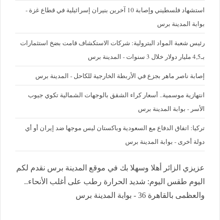
استشهاد فلسطيني وإصابة 10 آخرين بنيران إسرائيلية في قطاع غزة -
بوابة المدينة برس
رئيس شعبة المواد البترولية: شركات الاستكشاف قامت بضخ استثمارات
بـ4,5 مليار دولار خلال 3 سنوات - المدينة برس
إصابة ناصر ماهر بجزع في الأربطة الخارجية للكاحل - المدينة برس
‪انتهازية موسمية.. أسعار كراء الشقق بالوجهات الشمالية تكوي جيوب
الأسر - بوابة المدينة برس
تركيا: اتفاق الدفاع مع السعودية وباكستان ليس موجها ضد إيران أو أي
دولة أخرى - بوابة المدينة برس
عزيزي الزائر أهلا وسهلا بك في موقع المدينة برس نقدم لكم
اليوم طقس اليوم: شديد الحرارة رطب على أغلب الأنحاء..
والعظمى بالقاهرة 36 - بوابة المدينة برس