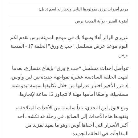
مريم أصواب ترزق بمولودها الثاني وتختار له اسم (نايل)
أيقونة الصبر - بوابة المدينة برس
عزيزي الزائر أهلا وسهلا بك في موقع المدينة برس نقدم لكم
اليوم موعد عرض مسلسل "حب ع ورق" الحلقة 17 - المدينة
برس
تتواصل أحداث مسلسل “حب ع ورق” بإيقاع متسارع، بعدما
انتهت الحلقة السادسة عشرة بمواجهة جديدة بين لين وأوس،
إذ قرر الأخير اختبار قدراتها من خلال تكليفها بمهمة تبدو شبه
مستحيلة، واضعًا أمامها مهلة لا تتجاوز 12 ساعة لإنجازها.
ومع قبول لين التحدي، تبدأ سلسلة من الأحداث المتلاحقة،
وتقودها هذه الأحداث إلى الصائغ، في رحلة قد تكشف أحد
أكبر الأسرار التي أخفاها أوس، وهو ما يمهد لمزيد من
المفاجآت في الحلقة الجديدة.