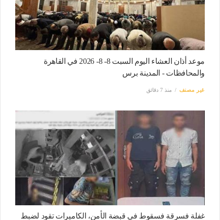
موعد أذان العشاء اليوم السبت 8- 8- 2026 في القاهرة
والمحافظات - المدينة برس
غير مصنف
منذ 7 دقائق
غفلة فسرقة فسقوط في قبضة الأمن، الكاميرات تقود لضبط