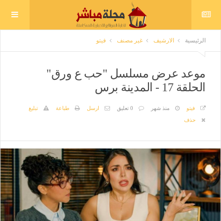
الرئيسية
الارشيف
غير مصنف
فيتو
موعد عرض مسلسل "حب ع ورق"
الحلقة 17 - المدينة برس
فيتو
منذ شهر
0 تعليق
ارسل
طباعة
تبليغ
حذف