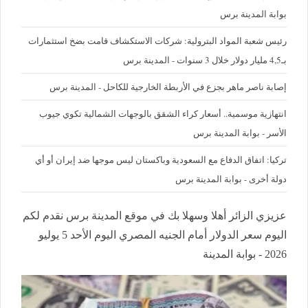
بوابة المدينة برس
رئيس شعبة المواد البترولية: شركات الاستكشاف قامت بضخ استثمارات
بـ4,5 مليار دولار خلال 3 سنوات - المدينة برس
إصابة ناصر ماهر بجزع في الأربطة الخارجية للكاحل - المدينة برس
‪انتهازية موسمية.. أسعار كراء الشقق بالوجهات الشمالية تكوي جيوب
الأسر - بوابة المدينة برس
تركيا: اتفاق الدفاع مع السعودية وباكستان ليس موجها ضد إيران أو أي
دولة أخرى - بوابة المدينة برس
عزيزي الزائر أهلا وسهلا بك في موقع المدينة برس نقدم لكم
اليوم سعر الدولار أمام الجنيه المصري اليوم الأحد 5 يوليو
2026 - بوابة المدينة