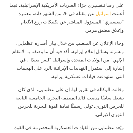
علي رضا تنغسيري جرّاء الضربات الأمريكية الإسرائيلية، فيما
أعلنت
إسرائيل
عن مقتله في 26 من الشهر ذاته، معتبرة
"تنغسيري" المسؤول المباشر عن تكتيكات زرع الألغام
وإغلاق مضيق هرمز.
وجاء الإعلان عن المنصب من خلال بيان أصدره عظمايي،
ونشرته وسائل إعلام إيرانية، أكد فيه أن ما وصفه بـ"الانتقام
الإلهي" من الولايات المتحدة وإسرائيل "ليس بعيدًا"، في
إشارة إلى استمرار التهديدات الإيرانية بالرد على الهجمات
التي استهدفت قيادات عسكرية إيرانية.
وقالت الوكالة في تقرير لها: إن علي عظمايي، الذي كان
يشغل سابقًا منصب قائد المنطقة البحرية الخامسة التابعة
للحرس الثوري، تولى رسميًّا قيادة القوة البحرية للحرس
الثوري الإيراني.
ويُعد عظمايي من القيادات العسكرية المخضرمة في القوة