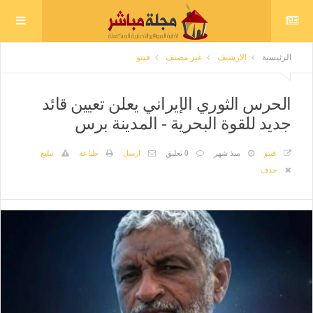
الرئيسية
الارشيف
غير مصنف
فيتو
الحرس الثوري الإيراني يعلن تعيين قائد
جديد للقوة البحرية - المدينة برس
فيتو
منذ شهر
0 تعليق
ارسل
طباعة
تبليغ
حذف