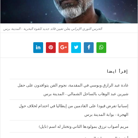
الحرس الثوري الإيراني يعلن تعيين قائد جديد للقوة البحرية - المدينة برس
إقرأ ايضا
غادة عبد الرازق وبوسي في المقدمة، نجوم الفن يتوافدون على حفل
شيرين عبد الوهاب بالساحل الشمالي - المدينة برس
إسبانيا تفرض قيودا على القادمين من إيطاليا في احتدام لخلاف حول
الهجرة - بوابة المدينة برس
مريم أصواب ترزق بمولودها الثاني وتختار له اسم (نايل)