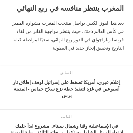
المغرب ينتظر منافسه في ربع النهائي
بعد هذا الفوز الكبير، يواصل منتخب المغرب مشواره المميز
في كأس العالم 2026، حيث ينتظر مواجهة الفائز من لقاء
فرنسا وباراجواي في الدور ربع النهائي، سعيًا لمواصلة كتابة
التاريخ وتحقيق إنجاز جديد في البطولة.
السابق
إعلام عبري: أمريكا تضغط على إسرائيل لوقف إطلاق نار
أسبوعين في غزة لتنفيذ خطة نزع سلاح حماس - المدينة
برس
التالى
في الإسماعيلية وقنا وشمال سيناء.. مشروع ابدأ حلمك
لإعداد الممثل الشامل يستكمل مرحلته الثالثة - بوابة المدينة