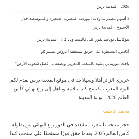
2026 - المدينة برس
5 أسهم تتصدر تداولات البورصة المصرية الصغيرة والمتوسطة خلال
الأسبوع - المدينة برس
نيوكاسل يونايتد يفوز على فالنسيا وديا 2-1 - المدينة برس
أكادير.. السيطرة على حريق بمنطقة أغروض ببنسركاو
باحث موريتاني يشيد بالشعب المغربي ويصفه بـ”أفضل شعوب الأرض”
عزيزي الزائر أهلا وسهلا بك في موقع المدينة برس نقدم لكم
اليوم المغرب يكتسح كندا بثلاثية ويتأهل إلى ربع نهائي كأس
العالم 2026 - بوابة المدينة
محمد عاطف
حجز منتخب المغرب مقعده في الدور ربع النهائي من بطولة
كأس العالم 2026، بعدما حقق فوزًا مستحقًا على منتخب كندا