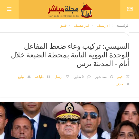
الرئيسية
الارشيف
غير مصنف
فيتو
السيسي: تركيب وعاء ضغط المفاعل
للوحدة النووية الثانية بمحطة الضبعة خلال
أيام - المدينة برس
فيتو
منذ شهر
0 تعليق
ارسل
طباعة
تبليغ
حذف