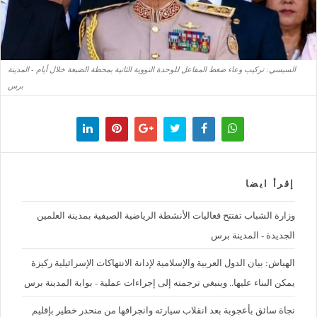
السيسي: تركيب وعاء ضغط المفاعل للوحدة النووية الثانية بمحطة الضبعة خلال أيام - المدينة
برس
إقرأ ايضا
وزارة الشباب تفتتح فعاليات الأنشطة الرياضية الصيفية بمدينة العلمين
الجديدة - المدينة برس
الهباش: بيان الدول العربية والإسلامية لإدانة الانتهاكات الإسرائيلية ركيزة
يمكن البناء عليها.. وينبغي ترجمته إلى إجراءات عملية - بوابة المدينة برس
نجاة سائق بأعجوبة بعد انقلاب سيارته وانجرافها من منحدر خطير بإقليم