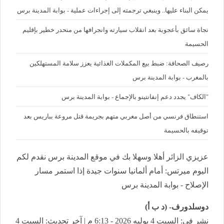
يمكن البناء عليها.. وينبغي ترجمته إلى إجراءات عملية - بوابة المدينة برس
نجاة سائق بأعجوبة بعد انقلاب سيارته وانجرافها من منحدر خطير بإقليم
الحسيمة
رصيف الصحافة: ضبط بيع المكملات الغذائية يعزز سلامة المستهلكين
بالمغرب - بوابة المدينة برس
"الكاف" يجدد دعم إنفانتينو بالإجماع - بوابة المدينة برس
استنطاق فرنسي من أصل مغربي متهم بجريمة قتل مروعة بباريس بعد
توقيفه بالحسيمة
عزيزي الزائر أهلا وسهلا بك في موقع المدينة برس نقدم لكم
اليوم ميرتس: أمام ألمانيا سنوات جيدة إذا استمر مسار
الإصلاح - بوابة المدينة برس
دوسلدورف- (د ب أ)
نشر في: السبت 4 يوليه 2026 - 6:13 م | آخر تحديث: السبت 4