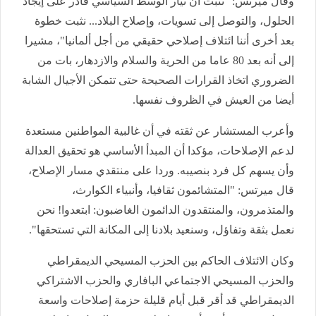
وقال ميرتس: "نثبت أن تيار الوسط السياسي قادر على إيجاد
الحلول، والتوصل إلى تسويات، وإصلاح البلاد... نثبت خطوة
بعد أخرى أننا ائتلاف إصلاحي حقيقي من أجل ألمانيا"، مشيرا
إلى أنه بعد 80 عاما من الحرية والسلام والازدهار، بات من
الضروري اتخاذ القرارات الصحيحة حتى تتمكن الأجيال الشابة
أيضا من العيش في الظروف نفسها.
وأعرب المستشار عن ثقته في أن غالبية المواطنين مستعدة
لدعم الإصلاحات، مؤكدا أن المبدأ الأساسي هو تحقيق العدالة
وأن يسهم كل فرد بنصيبه. وردا على منتقدي مسار الإصلاح،
قال ميرتس: "المتشائمون ثقافيا، وأنبياء الكوارث،
والمتذمرون، والمنتقدون الدائمون الغاضبون: ابتعدوا! نحن
نعمل بثقة وتفاؤل، وسنعيد بلادنا إلى المكانة التي تستحقها".
وكان الائتلاف الحاكم بين الحزب المسيحي الديمقراطي
والحزب المسيحي الاجتماعي البافاري والحزب الاشتراكي
الديمقراطي قد أقر قبل أيام قليلة حزمة إصلاحات واسعة