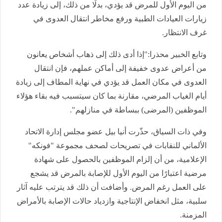
من اليوم الأول للمرض قد يؤدي، بدلًا من ذلك، إلى زيادة عدد
زيارات العيادات الطبية ورفع مخاطر انتقال العدوى في
غرف الانتظار.
وتابع الخبير محذرا:"إذا أدى ذلك إلى ذهاب أشخاص يعانون
من أعراض عدوى خفيفة إلى أماكن عملهم، فإن انتقال
العدوى في مكان العمل قد يؤدي في نهاية المطاف إلى زيادة
أيام الغياب المرضي، مقارنة بما كان سيتسبب فيه بقاء هؤلاء
الموظفين (المرضى) ببساطة في منازلهم".
وفي ذات السياق، حذّرت أنيا بيل عضو مجلس إدارة الاتحاد
الألماني للنقابات في تصريحات لصحف مجموعة "فونكه"
الإعلامية، من أن إلزام الموظفين بالحصول على شهادة
مرضية اعتبارًا من اليوم الأول للإصابة بالمرض قد يشجع
على العمل رغم المرض. وأضافت أن ذلك قد يترتب عليه آثار
سلبية، مثل انخفاض الإنتاجية وازدياد حالات الإصابة بالأمراض
المزمنة.