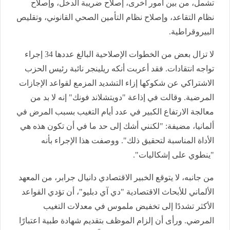
تشمل، من بين أمور أخرى، إصلاح ضريبة الدخل، وإصلاح
نظام التقاعد، وإصلاح نظام التأمين الصحي القانوني، وتقليص
البيروقراطية.
لا تزال بعض من الخطوات الإصلاحية البالغ عددها 34 إجراء
تواجه انتقادات. فقد أعربت أنكه ريلينجر نائبة رئيس الحزب
الاشتراكي عن شكوكها إزاء التشديد المزمع لقواعد الإجازات
المرضية. وقالت في إذاعة "دويتشلاند فونك" إنه لا بد من
معالجة الارتفاع الكبير في عدد أيام التغيب بسبب المرض في
ألمانيا، مضيفة: "لكنني أشك إلى حد ما في أن تكون هذه هي
الأداة المناسبة لتحقيق ذلك". ووصفت هذا الإجراء بأنه
"ينطوي على إشكاليات".
من جانبه، لا يتوقع الخبير الاقتصادي دانيال جرابر، من المعهد
الألماني للأبحاث الاقتصادية "دي آي دبليو"، أن تؤدي القواعد
الأكثر تشددًا إلى تخفيض ملموس في معدلات التغيب
المرضي. ورأى أن إلزام الموظف بتقديم شهادة طبية اعتبارًا