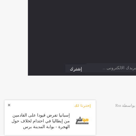
إخترنا لك
إسبانيا تفرض قيودا على القادمين
من إيطاليا في احتدام لخلاف حول
الهجرة - بوابة المدينة برس