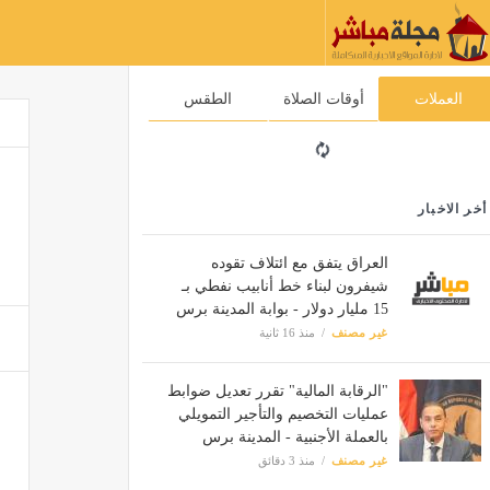
العملات
أوقات الصلاة
الطقس
أخر الاخبار
العراق يتفق مع ائتلاف تقوده
شيفرون لبناء خط أنابيب نفطي بـ
15 مليار دولار - بوابة المدينة برس
غير مصنف
منذ 16 ثانية
"الرقابة المالية" تقرر تعديل ضوابط
عمليات التخصيم والتأجير التمويلي
بالعملة الأجنبية - المدينة برس
غير مصنف
منذ 3 دقائق