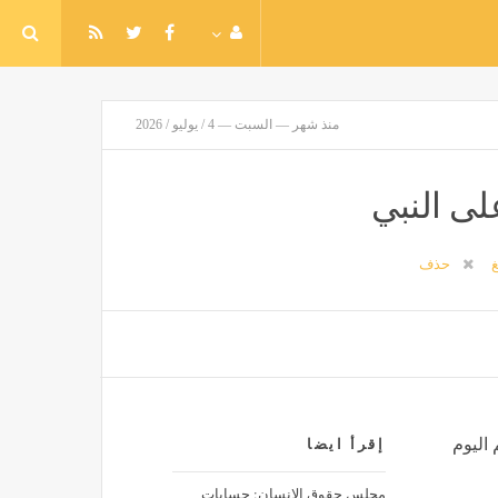
منذ شهر — السبت — 4 / يوليو / 2026
لى النبي
غ
حذف
 اليوم
إقرأ ايضا
مجلس حقوق الإنسان: حسابات