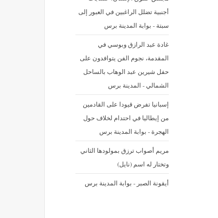
أجنبية تضلل الراغبين في العبور إلى
سبتة - بوابة المدينة برس
غادة عبد الرازق وبوسي في
المقدمة، نجوم الفن يتوافدون على
حفل شيرين عبد الوهاب بالساحل
الشمالي - المدينة برس
إسبانيا تفرض قيودا على القادمين
من إيطاليا في احتدام لخلاف حول
الهجرة - بوابة المدينة برس
مريم أصواب ترزق بمولودها الثاني
وتختار له اسم (نايل)
أيقونة الصبر - بوابة المدينة برس