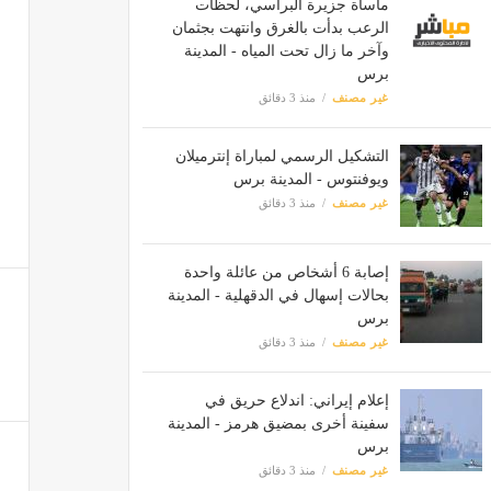
مأساة جزيرة البراسي، لحظات
الرعب بدأت بالغرق وانتهت بجثمان
وآخر ما زال تحت المياه - المدينة
برس
غير مصنف
منذ 3 دقائق
التشكيل الرسمي لمباراة إنترميلان
ويوفنتوس - المدينة برس
غير مصنف
منذ 3 دقائق
إصابة 6 أشخاص من عائلة واحدة
بحالات إسهال في الدقهلية - المدينة
برس
غير مصنف
منذ 3 دقائق
إعلام إيراني: اندلاع حريق في
سفينة أخرى بمضيق هرمز - المدينة
برس
غير مصنف
منذ 3 دقائق