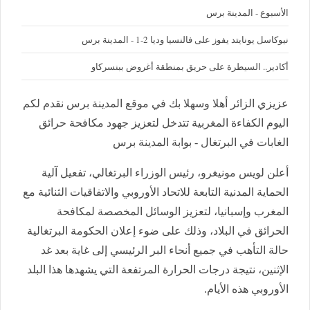
الأسبوع - المدينة برس
نيوكاسل يونايتد يفوز على فالنسيا وديا 2-1 - المدينة برس
أكادير.. السيطرة على حريق بمنطقة أغروض ببنسركاو
عزيزي الزائر أهلا وسهلا بك في موقع المدينة برس نقدم لكم
اليوم الكفاءة المغربية تتدخل لتعزيز جهود مكافحة حرائق
الغابات في البرتغال - بوابة المدينة برس
أعلن لويس مونيغرو، رئيس الوزراء البرتغالي، تفعيل آلية
الحماية المدنية التابعة للاتحاد الأوروبي والاتفاقيات الثنائية مع
المغرب وإسبانيا، لتعزيز الوسائل المخصصة لمكافحة
الحرائق في البلاد، وذلك على ضوء إعلان الحكومة البرتغالية
حالة التأهب في جميع أنحاء البر الرئيسي إلى غاية بعد غد
الإثنين، نتيجة درجات الحرارة المرتفعة التي يشهدها هذا البلد
الأوروبي هذه الأيام.