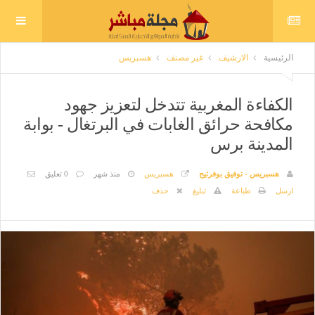
الرئيسية
الارشيف
غير مصنف
هسبريس
الكفاءة المغربية تتدخل لتعزيز جهود
مكافحة حرائق الغابات في البرتغال - بوابة
المدينة برس
هسبريس - توفيق بوفرتيح
هسبريس
منذ شهر
0 تعليق
ارسل
طباعة
تبليغ
حذف