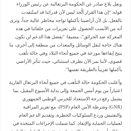
ونقل بلاغ صادر عن الحكومة البرتغالية عن رئيس الوزراء
قوله: “إن هذا القرار اتُّخذ ليس لأن قدراتنا قد استُنفدت
بالفعل، بل لأن أراضينا بأكملها تواجه مخاطر عالية جداً، ونرى
أنه من الأنسب الحصول على تعزيزات من حلفائنا في هذه
المعركة ضد الحرائق”، مضيفا: “بفضل هذا الدعم لن تكون
هناك حاجة لنقل الوسائل والمعدات من منطقة إلى أخرى، ما
يتيح إبقاءها موزعة في جميع أنحاء البلاد وفي حالة تأهب
قصوى، لأننا نمر الآن بظرف استثنائي، حيث تتأثر الأراضي
بأكملها تقريباً بالطريقة نفسها”.
وأعلنت الحكومة حالة التأهب في جميع أنحاء البرتغال القارية
اعتباراً من يوم أمس الجمعة وإلى بداية الأسبوع المقبل، بما
يشمل رفع درجة الاستعداد للحرس الوطني الجمهوري
(GNR) وشرطة الأمن العام (PSP)، مع تعزيز المراقبة
والتفتيش وردع السلوكيات الخطرة، وتقديم الدعم العام
لعمليات الحماية والإنقاذ. كما شملت الإجراءات المتخذة في