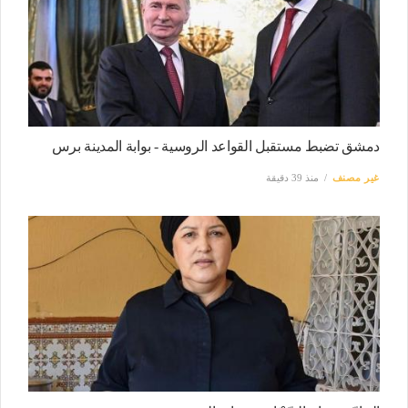
دمشق تضبط مستقبل القواعد الروسية - بوابة المدينة برس
غير مصنف
منذ 39 دقيقة