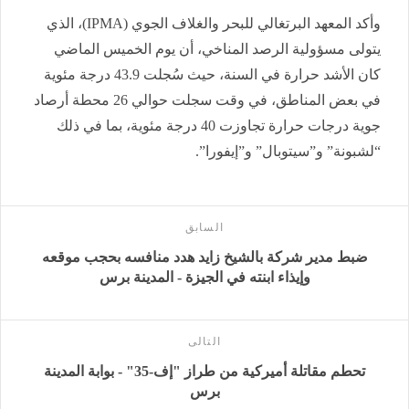
وأكد المعهد البرتغالي للبحر والغلاف الجوي (IPMA)، الذي
يتولى مسؤولية الرصد المناخي، أن يوم الخميس الماضي
كان الأشد حرارة في السنة، حيث سُجلت 43.9 درجة مئوية
في بعض المناطق، في وقت سجلت حوالي 26 محطة أرصاد
جوية درجات حرارة تجاوزت 40 درجة مئوية، بما في ذلك
“لشبونة” و”سيتوبال” و”إيفورا”.
السابق
ضبط مدير شركة بالشيخ زايد هدد منافسه بحجب موقعه
وإيذاء ابنته في الجيزة - المدينة برس
التالى
تحطم مقاتلة أميركية من طراز "إف-35" - بوابة المدينة
برس