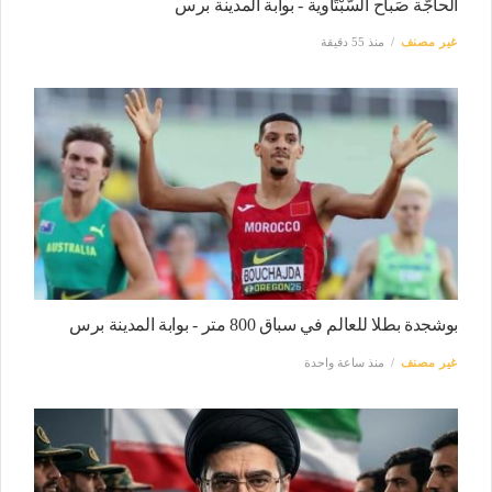
الحاجّة صَباح السّبْتَاوية - بوابة المدينة برس
غير مصنف
منذ 55 دقيقة
بوشجدة بطلا للعالم في سباق 800 متر - بوابة المدينة برس
غير مصنف
منذ ساعة واحدة