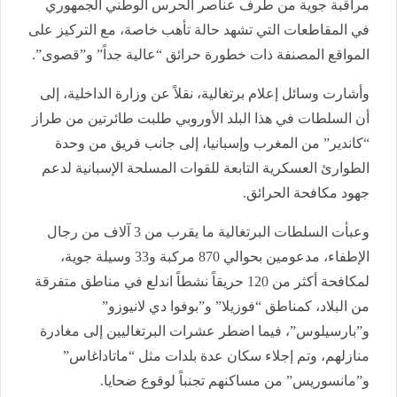
مراقبة جوية من طرف عناصر الحرس الوطني الجمهوري
في المقاطعات التي تشهد حالة تأهب خاصة، مع التركيز على
المواقع المصنفة ذات خطورة حرائق “عالية جداً” و”قصوى”.
وأشارت وسائل إعلام برتغالية، نقلاً عن وزارة الداخلية، إلى
أن السلطات في هذا البلد الأوروبي طلبت طائرتين من طراز
“كاندير” من المغرب وإسبانيا، إلى جانب فريق من وحدة
الطوارئ العسكرية التابعة للقوات المسلحة الإسبانية لدعم
جهود مكافحة الحرائق.
وعبأت السلطات البرتغالية ما يقرب من 3 آلاف من رجال
الإطفاء، مدعومين بحوالي 870 مركبة و33 وسيلة جوية،
لمكافحة أكثر من 120 حريقاً نشطاً اندلع في مناطق متفرقة
من البلاد، كمناطق “فوزيلا” و”بوفوا دي لانيوزو”
و”بارسيلوس”، فيما اضطر عشرات البرتغاليين إلى مغادرة
منازلهم، وتم إجلاء سكان عدة بلدات مثل “ماتاداغاس”
و”مانسوريس” من مساكنهم تجنباً لوقوع ضحايا.