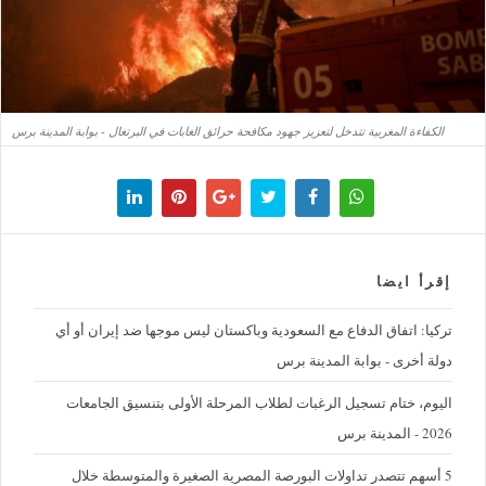
الكفاءة المغربية تتدخل لتعزيز جهود مكافحة حرائق الغابات في البرتغال - بوابة المدينة برس
إقرأ ايضا
تركيا: اتفاق الدفاع مع السعودية وباكستان ليس موجها ضد إيران أو أي
دولة أخرى - بوابة المدينة برس
اليوم، ختام تسجيل الرغبات لطلاب المرحلة الأولى بتنسيق الجامعات
2026 - المدينة برس
5 أسهم تتصدر تداولات البورصة المصرية الصغيرة والمتوسطة خلال