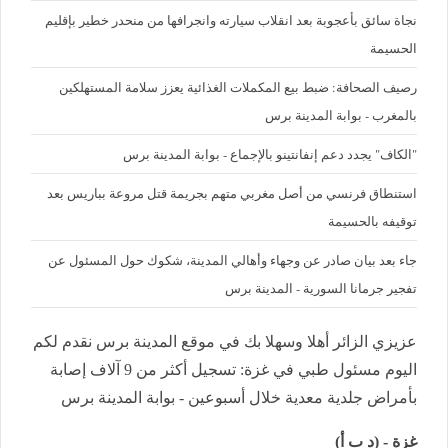
نجاة سائق بأعجوبة بعد انقلاب سيارته وانجرافها من منحدر خطير بإقليم
الحسيمة
رصيف الصحافة: ضبط بيع المكملات الغذائية يعزز سلامة المستهلكين
بالمغرب - بوابة المدينة برس
"الكاف" يجدد دعم إنفانتينو بالإجماع - بوابة المدينة برس
استنطاق فرنسي من أصل مغربي متهم بجريمة قتل مروعة بباريس بعد
توقيفه بالحسيمة
جاء بعد بيان صادر عن وجهاء وأهالي المدينة، شكوك حول المسئول عن
تفجير جرمانا السورية - المدينة برس
عزيزي الزائر أهلا وسهلا بك في موقع المدينة برس نقدم لكم
اليوم مسئول طبي في غزة: تسجيل أكثر من 9 آلاف إصابة
بأمراض جلدية معدية خلال أسبوعين - بوابة المدينة برس
غزة - (د ب أ)