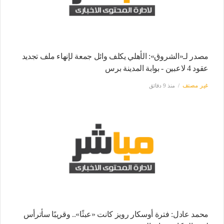
مصدر لـ«الشروق»: الأهلي يكلف وائل جمعة لإنهاء ملف تجديد
عقود 4 لاعبين - بوابة المدينة برس
غير مصنف
منذ 9 دقائق
محمد عادل: فترة أوسكار رويز كانت «عبثًا».. وقريبًا سأترأس