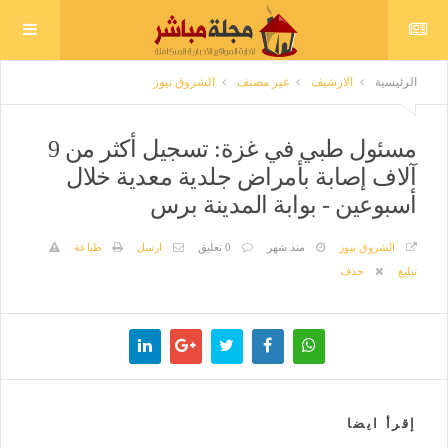
الرئيسية
الارشيف
غير مصنف
الشروق نيوز
مسئول طبي في غزة: تسجيل أكثر من 9
آلاف إصابة بأمراض جلدية معدية خلال
أسبوعين - بوابة المدينة برس
الشروق نيوز
منذ شهر
0 تعليق
ارسل
طباعة
تبليغ
حذف
إقرأ ايضا