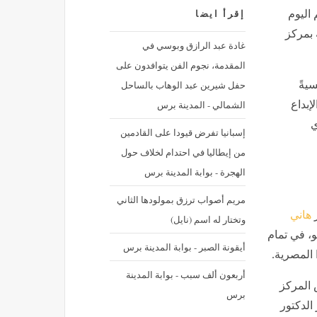
 اليوم
إقرأ ايضا
 بمركز
غادة عبد الرازق وبوسي في
المقدمة، نجوم الفن يتوافدون على
حفل شيرين عبد الوهاب بالساحل
سيةً
الشمالي - المدينة برس
إبداع
ي
إسبانيا تفرض قيودا على القادمين
من إيطاليا في احتدام لخلاف حول
الهجرة - بوابة المدينة برس
مريم أصواب ترزق بمولودها الثاني
ر
هاني
وتختار له اسم (نايل)
، وذلك يوم الأربعاء الموافق 8 يوليو، في تمام
أيقونة الصبر - بوابة المدينة برس
 المصرية.
أربعون ألف سبب - بوابة المدينة
 المركز
برس
الدكتور