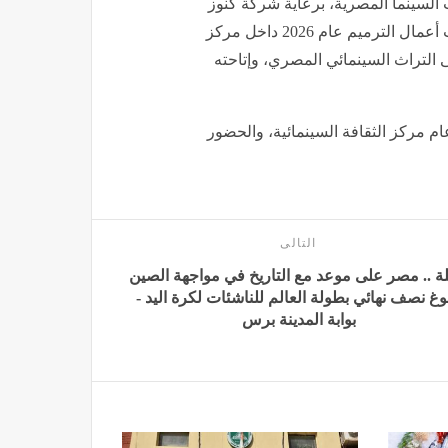
السينما المصرية، برعاية شركة كنوز
السينما، للناقد والباحث السينمائي سامح فتحي، حيث أُنجزت أعمال الترميم عام 2026 داخل مركز
ى التراث السينمائي المصري، وإتاحته
ام مركز الثقافة السينمائية، والحضور
التالى
يلة .. مصر على موعد مع التاريخ في مواجهة الصين
وغ نصف نهائي بطولة العالم للناشئات لكرة اليد -
بوابة المدينة برس