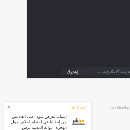
إخترنا لك
إسبانيا تفرض قيودا على القادمين
من إيطاليا في احتدام لخلاف حول
الهجرة - بوابة المدينة برس