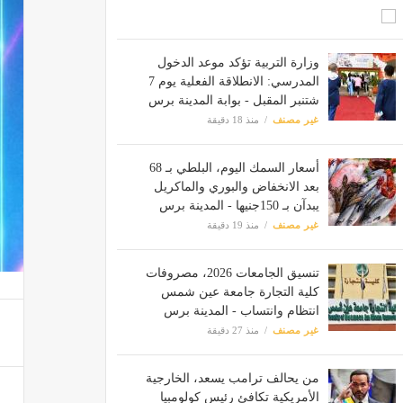
وزارة التربية تؤكد موعد الدخول
المدرسي: الانطلاقة الفعلية يوم 7
شتنبر المقبل - بوابة المدينة برس
غير مصنف
منذ 18 دقيقة
أسعار السمك اليوم، البلطي بـ 68
بعد الانخفاض والبوري والماكريل
يبدآن بـ 150جنيها - المدينة برس
غير مصنف
منذ 19 دقيقة
تنسيق الجامعات 2026، مصروفات
كلية التجارة جامعة عين شمس
انتظام وانتساب - المدينة برس
غير مصنف
منذ 27 دقيقة
من يحالف ترامب يسعد، الخارجية
الأمريكية تكافئ رئيس كولومبيا