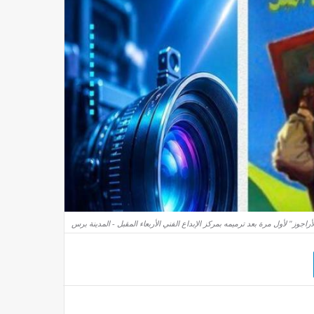
راجوز" لأول مرة بعد ترميمه بمركز الإبداع الفني الأربعاء المقبل - المدينة برس