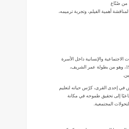
من صُنّاع
لمناقشة أهمية الفيلم، وتجربة ترميمه،
ات الاجتماعية والإنسانية داخل الأسرة
المصرية، بأسلوب سينمائي واقعي مميز. أُنتج الفيلم عام 1989، وهو من بطولة عمر الشريف،
ن.
ش في إحدى القرى، كرّس حياته لتعليم
 ساعيًا إلى تحقيق طموحه في مكانة
تحولات المجتمعية.