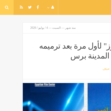
منذ شهر — السبت — 4 / يوليو / 2026
" لأول مرة بعد ترميمه
- المدينة برس
حذف