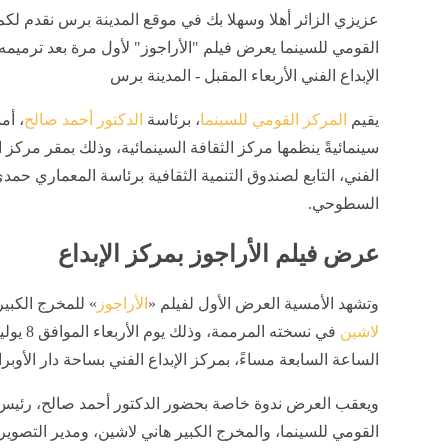
عزيزي الزائر أهلا وسهلا بك في موقع المدينة برس نقدم لكم
القومي للسينما يعرض فيلم "الأراجوز" لأول مرة بعد ترميمه
الإبداع الفني الأربعاء المقبل - المدينة برس
يقيم
المركز القومي للسينما
، برئاسة
الدكتور أحمد صالح
، أم
سينمائيةً ينظمها مركز الثقافة السينمائية، وذلك بمقر مركز ال
الفني، التابع لصندوق التنمية الثقافية برئاسة المعماري حمد
السطوحي.
عرض فيلم الأراجوز بمركز الإبداع
وتشهد الأمسية العرض الأول لفيلم «
الأراجوز
» للمخرج الكبي
لاشين
في نسخته المرممة
الساعة السابعة مساءً، بمركز الإبداع الفني بساحة دار الأوبرا
ويعقب العرض ندوة خاصة بحضور الدكتور أحمد صالح، رئيس
القومي للسينما، والمخرج الكبير هاني لاشين، ومدير التصوير 