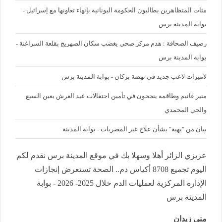
مئات المتظاهرين يطالبون الحكومة اليونانية بإنهاء تعاونها مع إسرائيل -
بوابة المدينة برس
رصيف الصحافة : هدم مركز صحي يغضب سكان الصهريج بقلعة السراغنة -
بوابة المدينة برس
لاميرات لاعب جديد في نهضة بركان - بوابة المدينة برس
منير غانيم وطاقمه ينجحون في تأمين احتفالات عيد العرش بعين السبع
والحي المحمدي
بيان من "بهية" بشأن علاج غير المصريات - بوابة المدينة
عزيزي الزائر أهلا وسهلا بك في موقع المدينة برس نقدم لكم
اليوم تجميع 8708 أكياس دم.. الصحة تستعرض إنجازات
الإدارة المركزية لعمليات الدم خلال 2025- 2026 - بوابة
المدينة برس
منى زيدان