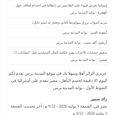
إسبانيا تفرض قيودا على القادمين من إيطاليا في احتدام لخلاف حول
الهجرة - بوابة المدينة برس
مريم أصواب ترزق بمولودها الثاني وتختار له اسم (نايل)
أيقونة الصبر - بوابة المدينة برس
أربعون ألف سبب - بوابة المدينة برس
تدقيق حسابات الأحزاب يعزز حكامة المال السياسي قبل "انتخابات 23
شتنبر" - بوابة المدينة برس
عزيزي الزائر أهلا وسهلا بك في موقع المدينة برس نقدم لكم
اليوم 45 دقيقة لحسم التأهل.. مصر تتقدم على أستراليا في
الشوط الأول - بوابة المدينة برس
رائد سمير
نشر في: الجمعة 3 يوليه 2026 - 9:52 م | آخر تحديث: الجمعة
3 يوليه 2026 - 9:52 م