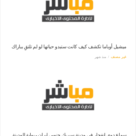
ميشيل أوباما تكشف كيف كانت ستبدو حياتها لو لم تلتقِ بباراك
غير مصنف
منذ شهر
سماع دوي انفجار في مدينة سيريك جنوبي إيران - بوابة المدينة