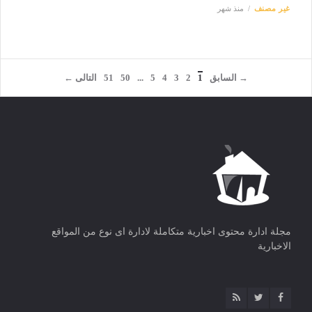
غير مصنف
منذ شهر
→ السابق
1
2
3
4
5
...
50
51
التالى ←
مجلة ادارة محتوى اخبارية متكاملة لادارة اى نوع من المواقع
الاخبارية